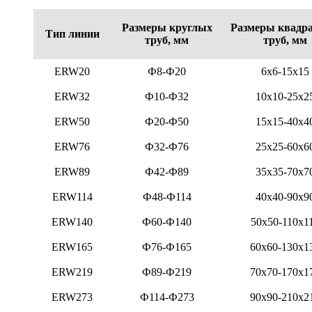
Размеры круглых
Размеры квадр
Тип линии
труб, мм
труб, мм
ERW20
Ф8-Ф20
6x6-15x15
ERW32
Ф10-Ф32
10x10-25x2
ERW50
Ф20-Ф50
15x15-40x4
ERW76
Ф32-Ф76
25x25-60x6
ERW89
Ф42-Ф89
35x35-70x7
ERW114
Ф48-Ф114
40x40-90x9
ERW140
Ф60-Ф140
50x50-110x1
ERW165
Ф76-Ф165
60x60-130x1
ERW219
Ф89-Ф219
70x70-170x1
ERW273
Ф114-Ф273
90x90-210x2