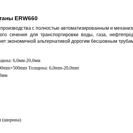
станы
ERW660
 производства с полностью автоматизированным и механи
ного сечения для транспортировки воды, газа, нефтепро
анет экономичной альтернативой дорогим бесшовным трубам
щина: 6,0мм-20,0мм
00mm×500mm Толщина: 6,0mm-20,0mm
±3мм
м (ширина)