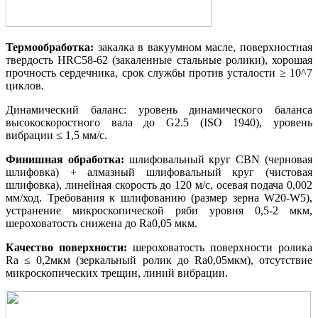
Термообработка:
закалка в вакуумном масле, поверхностная
твердость HRC58-62 (закаленные стальные ролики), хорошая
прочность сердечника, срок службы против усталости ≥ 10^7
циклов.
Динамический баланс: уровень динамического баланса
высокоскоростного вала до G2.5 (ISO 1940), уровень
вибрации ≤ 1,5 мм/с.
Финишная обработка:
шлифовальный круг CBN (черновая
шлифовка) + алмазный шлифовальный круг (чистовая
шлифовка), линейная скорость до 120 м/с, осевая подача 0,002
мм/ход. Требования к шлифованию (размер зерна W20-W5),
устранение микроскопической ряби уровня 0,5-2 мкм,
шероховатость снижена до Ra0,05 мкм.
Качество поверхности:
шероховатость поверхности ролика
Ra ≤ 0,2мкм (зеркальный ролик до Ra0,05мкм), отсутствие
микроскопических трещин, линий вибрации.