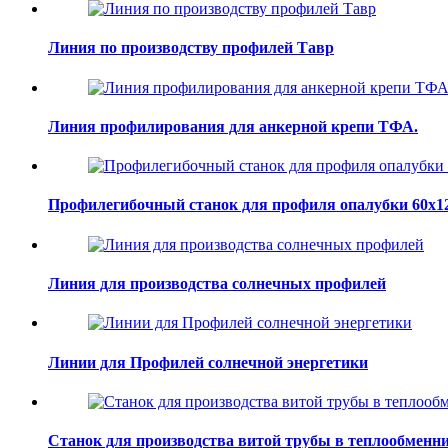
Линия по производству профилей Тавр
Линия профилирования для анкерной крепи ТФА.
Профилегибочный станок для профиля опалубки 60x1
Линия для производства солнечных профилей
Линии для Профилей солнечной энергетики
Станок для производства витой трубы в теплообменн