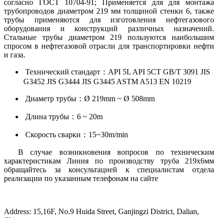
согласно ГОСТ 10704-91; Применяется для для монтажа
трубопроводов диаметром 219 мм толщиной стенки 6, также
трубы применяются для изготовления нефтегазового
оборудования и конструкций различных назначений.
Стальные трубы диаметром 219 пользуются наибольшим
спросом в нефтегазовой отрасли для транспортировки нефти
и газа.
Технический стандарт：API 5L API 5CT GB/T 3091 JIS
G3452 JIS G3444 JIS G3445 ASTM A513 EN 10219
Диаметр трубы：Ø 219mm ~ Ø 508mm
Длина трубы：6 ~ 20m
Скорость сварки：15~30m/min
В случае возникновения вопросов по техническим
характеристикам Линия по производству труба 219х6мм
обращайтесь за консультацией к специалистам отдела
реализации по указанным телефонам на сайте
Address: 15,16F, No.9 Huida Street, Ganjingzi District, Dalian,