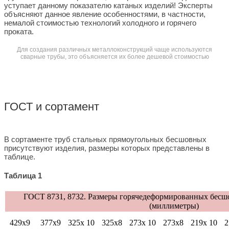
уступает данному показателю катаных изделий! Эксперты
объясняют данное явление особенностями, в частности,
немалой стоимостью технологий холодного и горячего
проката.
Для создания различных металлоконструкций чаще используются
сварные трубы, это объясняется их более дешевой стоимостью
ГОСТ и сортамент
В сортаменте труб стальных прямоугольных бесшовных
присутствуют изделия, размеры которых представлены в
таблице.
Таблица 1
ГОСТ 8731, 8732. Размеры горячедеформированных бесш
(миллиметры)
429х9
377х9
325х 10
325х8
273х 10
273х8
219х 10
2