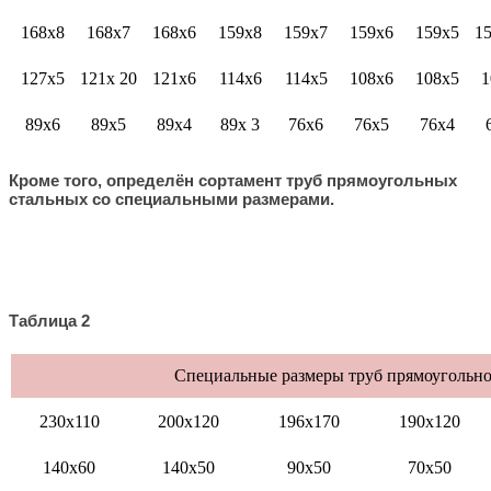
168х8
168х7
168х6
159х8
159х7
159х6
159х5
15
127х5
121х 20
121х6
114х6
114х5
108х6
108х5
1
89х6
89х5
89х4
89х 3
76х6
76х5
76х4
Кроме того, определён сортамент труб прямоугольных
стальных со специальными размерами.
Таблица 2
Специальные размеры труб прямоугольно
230х110
200х120
196х170
190х120
140х60
140х50
90х50
70х50