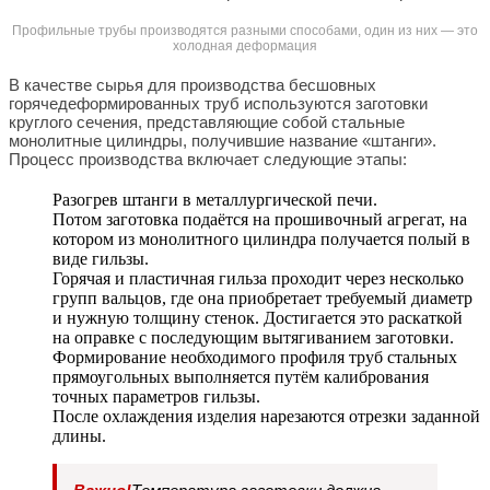
Профильные трубы производятся разными способами, один из них — это
холодная деформация
В качестве сырья для производства бесшовных
горячедеформированных труб используются заготовки
круглого сечения, представляющие собой стальные
монолитные цилиндры, получившие название «штанги».
Процесс производства включает следующие этапы:
Разогрев штанги в металлургической печи.
Потом заготовка подаётся на прошивочный агрегат, на
котором из монолитного цилиндра получается полый в
виде гильзы.
Горячая и пластичная гильза проходит через несколько
групп вальцов, где она приобретает требуемый диаметр
и нужную толщину стенок. Достигается это раскаткой
на оправке с последующим вытягиванием заготовки.
Формирование необходимого профиля труб стальных
прямоугольных выполняется путём калибрования
точных параметров гильзы.
После охлаждения изделия нарезаются отрезки заданной
длины.