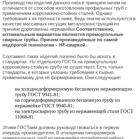
Производство изделий данного типа в принципе ничем не
отличается от способов изготовления профильных труб с
применением коррозионно-стойких сталей. Однако
требования к их прочности ниже. Ведь они не используются в
качестве массивных несущих металлоконструкций по
причине дороговизны нержавейки.
Соответственно,
оптимальным вариантом являются прямоугольные
сварные трубы.
Причем произведённые по самой
недорогой технологии – HF-сваркой.
Сортамент таких изделий логично было бы искать в
стандартах. Но отдельного ГОСТа на прямоугольную
коррозионно-стойкую трубу не существует. Есть только
стандарты, в которых указаны требования к сырью,
применяемому для её формирования. Они следующие:
на холоднодеформируемую бесшовную нержавеющую
трубу ГОСТ 9941-81;
на горячедеформированную бесшовную трубу из
нержавейки ГОСТ 9940-81;
на электросварную трубу из нержавеющей стали ГОСТ
11068-81.
Этими ГОСТами должны руководствоваться в первую
очередь производители. В отношении типоразмеров
прямоугольных труб из нержавейки потребители найдут