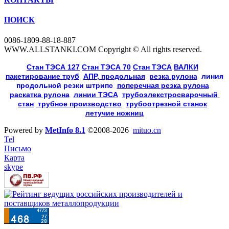
ПОИСК
0086-1809-88-18-887
WWW.ALLSTANKI.COM Copyright © All rights reserved.
Cтан ТЭСА 127
,
Cтан ТЭСА 70
,
Cтан ТЭСА
,
ВАЛКИ
, 
пакетирование труб
, 
АПР, продольная
, 
резка рулона
, 
линия
продольной резки
штрипс
, 
поперечная резка рулона
, 
раскатка рулона
, 
линии ТЭСА
, 
трубоэлекстросварочный 
стан
,
 трубное производство
, 
трубоотрезной станок
, 
летучие ножниц
Powered by
MetInfo 8.1
©2008-2026
mituo.cn
Tel
Письмо
Карта
skype