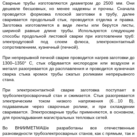
Сварные трубы изготовляются диаметром до 2500 мм. Они
дешевле бесшовных, но менее надежны и прочны. Сначала
проводится формовка плоской заготовки в трубу, далее
сваривается продольный стык, проводится отделка и правка.
Заготовка изготовляется в виде ленты или берутся листы,
шириной равные длине трубы. Используются следующие
способы продольной листовой сварки при изготовлении труб:
электродуговой под слоем флюса, электроконтактный
сопротивлением, кузнечный (печной).
При непрерывной печной сварке проводится нагрев заготовки до
1300–1350° С, стык обдувается кислородом или воздухом и
металл разогревается до расплавления и проводится кузнечная
сварка стыка кромок трубы сжатых роликами непрерывного
стана.
При электроконтактной сварке заготовка поступает в
трубоэлектросварочный стан и сжимается. Стык разогревается
электрическим током низкого напряжения (6…10 В),
подаваемым через сварочные ролики, и при охлаждении
сваривается. Электросварные трубы применяются, в основном,
для прокладывания магистральных тепловых сетей.
Во ВНИИМЕТМАШе разработаны все отечественные
разновидности трубоэлектросварных станов, как с прямым, так и