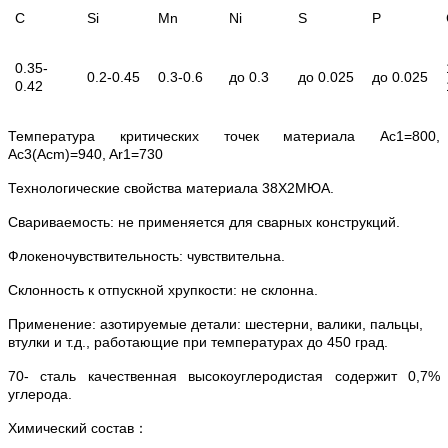
C
Si
Mn
Ni
S
P
0.35-
0.2-0.45
0.3-0.6
до 0.3
до 0.025
до 0.025
0.42
Температура критических точек материала Ac1=800,
Ac3(Acm)=940, Ar1=730
Технологические свойства материала 38Х2МЮА.
Свариваемость: не применяется для сварных конструкций.
Флокеночувствительность: чувствительна.
Склонность к отпускной хрупкости: не склонна.
Применение: азотируемые детали: шестерни, валики, пальцы,
втулки и т.д., работающие при температурах до 450 град.
70- сталь качественная высокоуглеродистая содержит 0,7%
углерода.
Химический состав：