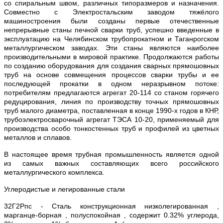
со спиральным швом, различных типоразмеров и назначения.
Совместно с Электростальским заводом тяжёлого
машиностроения были созданы первые отечественные
непрерывные станы печной сварки труб, успешно введенные в
эксплуатацию на Челябинском трубопрокатном и Таганрогском
металлургическом заводах. Эти станы являются наиболее
производительными в мировой практике. Продолжаются работы
по созданию оборудования для создания сварных прямошовных
труб на основе совмещения процессов сварки трубы и ее
последующей прокатки в одном неразрывном потоке:
потребителям предлагаются агрегат 20-114 со станом горячего
редуцирования, линия по производству точных прямошовных
труб малого диаметра, поставленная в конце 1990-х годов в КНР,
трубоэлектросварочный агрегат ТЭСА 10-20, применяемый для
производства особо тонкостенных труб и профилей из цветных
металлов и сплавов.
В настоящее время трубная промышленность является одной
из самых важных составляющих всего российского
металлургического комплекса.
Углеродистые и легированные стали
32Г2Рпс - Сталь конструкционная низколегированная ,
марганце-борная , полуспокойная , содержит 0.32% углерода,