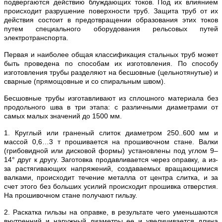
подвергаются действию блуждающих токов. Под их влиянием
происходит разрушение поверхности труб. Защита труб от их
действия состоит в предотвращении образования этих токов
путем специального оборудования рельсовых путей
эле
ктротранспорта.
Первая и наиболее общая классификация стальных труб может
быть проведена по способам их изготовления. По способу
изготовления трубы разделяют на бесшовные (цельнотянутые) и
сварные (прямощовные и со спиральным швом).
Бесшовные трубы изготавливают из сплошного материала без
продольного шва в три этапа: с различными диаметрами от
самых малых значений до 1500 мм.
1. Круглый или граненый слиток диаметром 250..600 мм и
массой 0,6…3 т прошивается на прошивочном стане. Валки
(грибовидной или дисковой формы) установлены под углом 9–
14° друг к другу. Заготовка продавливается через оправку, а из-
за растягивающих напряжений, создаваемых вращающимися
валками, происходит течение металла от центра слитка, и за
счет этого без больших усилий происходит прошивка отверстия.
На прошивочном стане получают гильзу.
2. Раскатка гильзы на оправке, в результате чего уменьшаются
внутренний и наружный диаметры ее и увеличивается длина