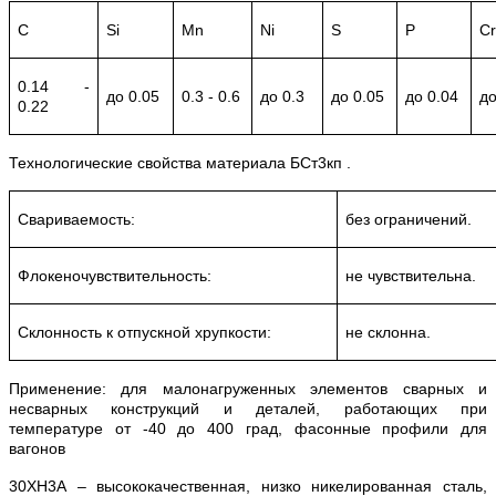
C
Si
Mn
Ni
S
P
Cr
0.14 -
до 0.05
0.3 - 0.6
до 0.3
до 0.05
до 0.04
до
0.22
Технологические свойства материала БСт3кп .
Свариваемость:
без ограничений.
Флокеночувствительность:
не чувствительна.
Склонность к отпускной хрупкости:
не склонна.
Применение: для малонагруженных элементов сварных и
несварных конструкций и деталей, работающих при
температуре от -40 до 400 град, фасонные профили для
вагонов
30ХН3А – высококачественная, низко никелированная сталь,