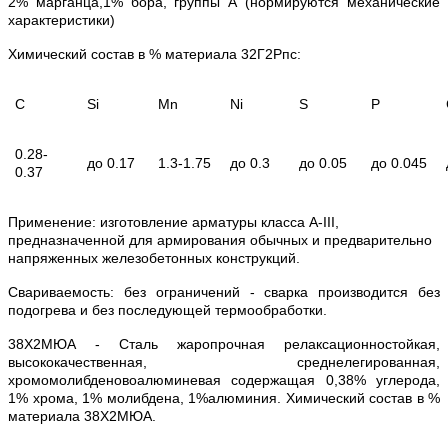
2% марганца,1% бора, группы А (нормируются механические
характеристики)
Химический состав в % материала 32Г2Рпс:
C
Si
Mn
Ni
S
P
0.28-
до 0.17
1.3-1.75
до 0.3
до 0.05
до 0.045
0.37
Применение: изготовление арматуры класса А-III,
предназначенной для армирования обычных и предварительно
напряженных железобетонных конструкций.
Свариваемость: без ограничений - сварка производится без
подогрева и без последующей термообработки.
38Х2МЮА - Сталь жаропрочная релаксационностойкая,
высококачественная, среднелегированная,
хромомолибденовоалюминевая содержащая 0,38% углерода,
1% хрома, 1% молибдена, 1%алюминия. Химический состав в %
материала 38Х2МЮА.