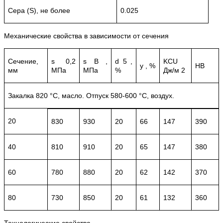
Сера (S), не более
0.025
Механические свойства в зависимости от сечения
Сечение,
s 0,2
s B ,
d 5 ,
KCU
y , %
HB
мм
МПа
МПа
%
Дж/м 2
Закалка 820 °С, масло. Отпуск 580-600 °С, воздух.
20
830
930
20
66
147
390
40
810
910
20
65
147
380
60
780
880
20
62
142
370
80
730
850
20
61
132
360