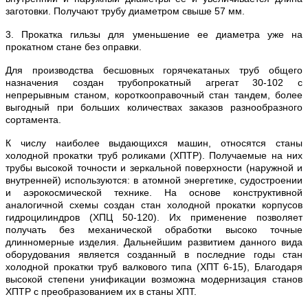
заготовки. Получают трубу диаметром свыше 57 мм.
3. Прокатка гильзы для уменьшение ее диаметра уже на
прокатном стане без оправки.
Для производства бесшовных горячекатаных труб общего
назначения создан трубопрокатный агрегат 30-102 с
непрерывным станом, короткооправочный стан тандем, более
выгодный при больших количествах заказов разнообразного
сортамента.
К числу наиболее выдающихся машин, относятся станы
холодной прокатки труб роликами (ХПТР). Получаемые на них
трубы высокой точности и зеркальной поверхности (наружной и
внутренней) используются: в атомной энергетике, судостроении
и аэрокосмической технике. На основе конструктивной
аналогичной схемы создан стан холодной прокатки корпусов
гидроцилиндров (ХПЦ 50-120). Их применение позволяет
получать без механической обработки высоко точные
длинномерные изделия. Дальнейшим развитием данного вида
оборудования является созданный в последние годы стан
холодной прокатки труб валкового типа (ХПТ 6-15), Благодаря
высокой степени унификации возможна модернизация станов
ХПТР с преобразованием их в станы ХПТ.