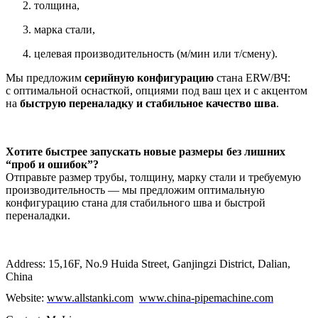
толщина,
марка стали,
целевая производительность (м/мин или т/смену).
Мы предложим
серийную конфигурацию
стана ERW/ВЧ:
с оптимальной оснасткой, опциями под ваш цех и с акцентом
на
быструю переналадку и стабильное качество шва
.
Хотите быстрее запускать новые размеры без лишних
“проб и ошибок”?
Отправьте размер трубы, толщину, марку стали и требуемую
производительность — мы предложим оптимальную
конфигурацию стана для стабильного шва и быстрой
переналадки.
Address: 15,16F, No.9 Huida Street, Ganjingzi District, Dalian,
China
Website:
www.allstanki.com
www.china-pipemachine.com