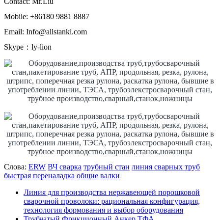
Contact: Mr.Liu
Mobile: +86180 9881 8887
Email: Info@allstanki.com
Skype：ly-lion
Слова:
ERW
ВЧ сварка
трубный стан
линия сварных труб
быстрая переналадка
общие валки
Линия для производства нержавеющей порошковой
сварочной проволоки: рациональная конфигурация,
технология формования и выбор оборудования
Трубчатый Фрикционный Анкер ТФА