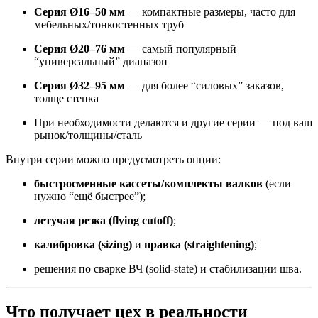
Серия Ø16–50 мм
— компактные размеры, часто для
мебельных/тонкостенных труб
Серия Ø20–76 мм
— самый популярный
“универсальный” диапазон
Серия Ø32–95 мм
— для более “силовых” заказов,
толще стенка
При необходимости делаются и другие серии — под ваш
рынок/толщины/сталь
Внутри серии можно предусмотреть опции:
быстросменные кассеты/комплекты валков
(если
нужно “ещё быстрее”);
летучая резка (flying cutoff)
;
калибровка (sizing)
и
правка (straightening)
;
решения по сварке ВЧ (solid-state) и стабилизации шва.
Что получает цех в реальности