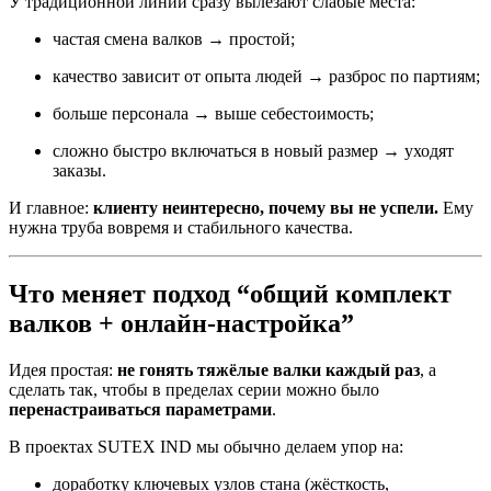
У традиционной линии сразу вылезают слабые места:
частая смена валков → простой;
качество зависит от опыта людей → разброс по партиям;
больше персонала → выше себестоимость;
сложно быстро включаться в новый размер → уходят
заказы.
И главное:
клиенту неинтересно, почему вы не успели.
Ему
нужна труба вовремя и стабильного качества.
Что меняет подход “общий комплект
валков + онлайн-настройка”
Идея простая:
не гонять тяжёлые валки каждый раз
, а
сделать так, чтобы в пределах серии можно было
перенастраиваться параметрами
.
В проектах SUTEX IND мы обычно делаем упор на:
доработку ключевых узлов стана (жёсткость,