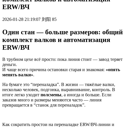
ERW/ВЧ
2026-01-28 21:19:07
刘阳
85
Один стан — больше размеров: общий
комплект валков и автоматизация
ERW/ВЧ
В трубном цехе всё просто: пока линия стоит — завод теряет
деньги.
И чаще всего причина остановки старая и знакомая:
«опять
менять валки»
.
На бумаге это “переналадка”. В жизни — тяжёлые валки,
несколько человек, подгонка, выравнивание, контроль. В
итоге легко уходит
полсмены
, а иногда и больше. Если
заказов много и размеры меняются часто — линия
превращается в “станок для переналадок”.
Как сократить простои на переналадке ERW/ВЧ-линии и