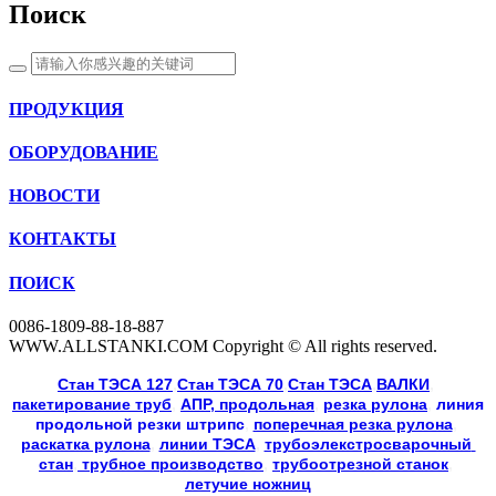
Поиск
ПРОДУКЦИЯ
ОБОРУДОВАНИЕ
НОВОСТИ
КОНТАКТЫ
ПОИСК
0086-1809-88-18-887
WWW.ALLSTANKI.COM Copyright © All rights reserved.
Cтан ТЭСА 127
,
Cтан ТЭСА 70
,
Cтан ТЭСА
,
ВАЛКИ
, 
пакетирование труб
, 
АПР, продольная
, 
резка рулона
, 
линия
продольной резки
штрипс
, 
поперечная резка рулона
, 
раскатка рулона
, 
линии ТЭСА
, 
трубоэлекстросварочный 
стан
,
 трубное производство
, 
трубоотрезной станок
, 
летучие ножниц