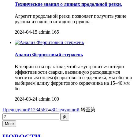
Технические знания о линиях продольной резки.
Агрегат продольной резки позволяет получить узкие
рулоны из одного исходного рулона.
2024-04-15
admin
165
Анализ Ферритовый стержень
В теории и на практике, чтобы «устранить» потерю
эффективности сварки, вызванную расходящимся
магнитным полем ферритового сердечника, мы обычно
выбираем длину ферритового сердечника на 15–40 мм
бо
2024-03-24
admin
100
...
Предыдущий
1
2
3
4
5
6
7
8
Следующий
转至第
More
НОВОСТИ