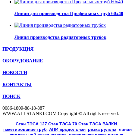
Линии для производства Профильных труб 60х40
Линия производства радиаторных трубок
ПРОДУКЦИЯ
ОБОРУДОВАНИЕ
НОВОСТИ
КОНТАКТЫ
ПОИСК
0086-1809-88-18-887
WWW.ALLSTANKI.COM Copyright © All rights reserved.
Cтан ТЭСА 127
,
Cтан ТЭСА 70
,
Cтан ТЭСА
,
ВАЛКИ
, 
пакетирование труб
, 
АПР, продольная
, 
резка рулона
, 
линия
продольной резки
штрипс
, 
поперечная резка рулона
, 