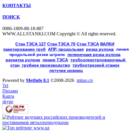
КОНТАКТЫ
ПОИСК
0086-1809-88-18-887
WWW.ALLSTANKI.COM Copyright © All rights reserved.
Cтан ТЭСА 127
,
Cтан ТЭСА 70
,
Cтан ТЭСА
,
ВАЛКИ
, 
пакетирование труб
, 
АПР, продольная
, 
резка рулона
, 
линия
продольной резки
штрипс
, 
поперечная резка рулона
, 
раскатка рулона
, 
линии ТЭСА
, 
трубоэлекстросварочный 
стан
,
 трубное производство
, 
трубоотрезной станок
, 
летучие ножниц
Powered by
MetInfo 8.1
©2008-2026
mituo.cn
Tel
Письмо
Карта
skype