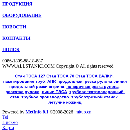
ПРОДУКЦИЯ
ОБОРУДОВАНИЕ
НОВОСТИ
КОНТАКТЫ
ПОИСК
0086-1809-88-18-887
WWW.ALLSTANKI.COM Copyright © All rights reserved.
Cтан ТЭСА 127
,
Cтан ТЭСА 70
,
Cтан ТЭСА
,
ВАЛКИ
, 
пакетирование труб
, 
АПР, продольная
, 
резка рулона
, 
линия
продольной резки
штрипс
, 
поперечная резка рулона
, 
раскатка рулона
, 
линии ТЭСА
, 
трубоэлекстросварочный 
стан
,
 трубное производство
, 
трубоотрезной станок
, 
летучие ножниц
Powered by
MetInfo 8.1
©2008-2026
mituo.cn
Tel
Письмо
Карта