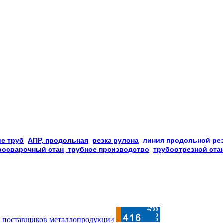
е труб
, 
АПР, продольная
, 
резка рулона
, 
линия продольной ре
росварочный стан
,
 трубное производство
, 
трубоотрезной ста