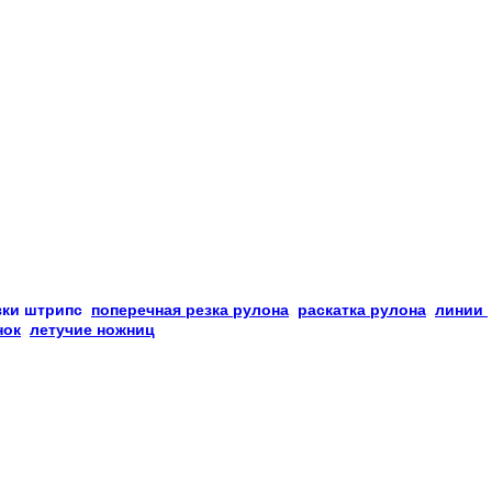
зки
штрипс
, 
поперечная резка рулона
, 
раскатка рулона
, 
линии 
нок
, 
летучие ножниц