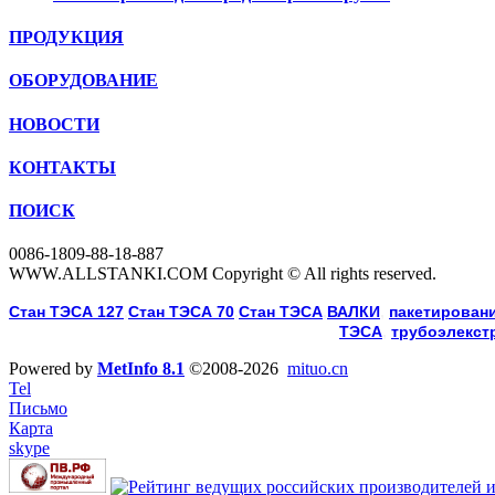
ПРОДУКЦИЯ
ОБОРУДОВАНИЕ
НОВОСТИ
КОНТАКТЫ
ПОИСК
0086-1809-88-18-887
WWW.ALLSTANKI.COM Copyright © All rights reserved.
Cтан ТЭСА 127
,
Cтан ТЭСА 70
,
Cтан ТЭСА
,
ВАЛКИ
, 
пакетировани
ТЭСА
, 
трубоэлекст
Powered by
MetInfo 8.1
©2008-2026
mituo.cn
Tel
Письмо
Карта
skype