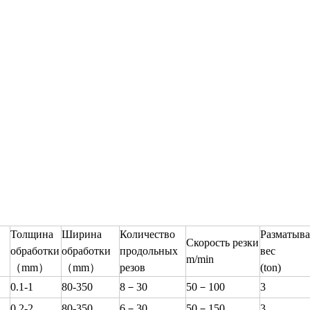
Толщина
Ширина
Количество
Разматыва
Скорость резки
обработки
обработки
продольных
вес
m/min
（mm）
（mm）
резов
(ton)
0.1-1
80-350
8－30
50－100
3
0.2-2
80-350
6－30
50－150
3