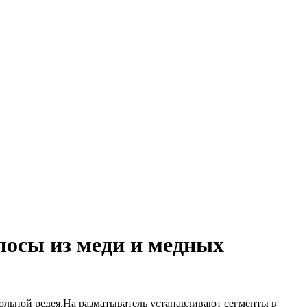
лосы из меди и медных
ольной редея.На разматыватель устанавливают сегменты в