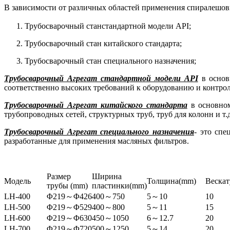
В зависимости от различных областей применения спиралешов
Трубосварочный станстандартной модели API;
Трубосварочный стан китайского стандарта;
Трубосварочный стан специального назначения;
Трубосварочный Агрегат стандартной модели API
в основн
соответственно высоких требований к оборудованию и контр
Трубосварочный Агрегат китайского стандарта
в основном
трубопроводных сетей, структурных труб, труб для колонн и т.
Трубосварочный Агрегат специального назначения
- это сп
разработанные для применения масляных фильтров.
Размер
Ширина
Модель
Толщина
(mm)
Веска
трубы (
mm
)
пластинки(
mm
)
LH-400
Φ219
～
Φ426
400
～
750
5
～
10
10
LH-500
Φ219
～
Φ529
400
～
800
5
～
11
15
LH-600
Φ219
～
Φ630
450
～
1050
6
～
12.7
20
LH-700
Φ219
～
Φ720
500
～
1250
5
～
14
20