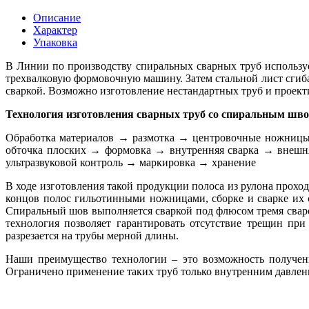
Описание
Характер
Упаковка
В Линии по производству спиральных сварных труб используе
трехвалковую формовочную машину. Затем стальной лист сгиб
сваркой. Возможно изготовление нестандартных труб и проект
Технология изготовления сварных труб со спиральным шв
Обработка материалов → размотка → центровочные ножницы
обточка плоских → формовка → внутренняя сварка → внешня
ультразвуковой контроль → маркировка → хранение
В ходе изготовления такой продукции полоса из рулона прохо
концов полос гильотинными ножницами, сборке и сварке их
Спиральный шов выполняется сваркой под флюсом тремя свароч
технология позволяет гарантировать отсутствие трещин при
разрезается на трубы мерной длины.
Наши преимущество технологии – это возможность получен
Ограничено применение таких труб только внутренним давлен