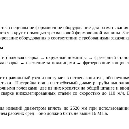
тся специальное формовочное оборудование для разматывания 
ается в круг с помощью трехвалковой формовочной машины. За
ирование оборудования в соответствии с требованиями заказчика
ом
 и стыковая сварка → окружные ножницы → фрезерный станок
я сварка → слежение за ножницами → фрезерование концов т
дит правильный узел и поступает в петленакопитель, обеспечи
 стыка. Настройка стана на требуемый диаметр трубы выполня
ными головками: две из них крепятся на общей штанге и вводя
 сварке низколегированных сталей со скоростью до 110 м/ч.
ия изделий диаметром вплоть до 2520 мм при использовании
ием рабочих сред – оно должно быть не выше 16 МПа.