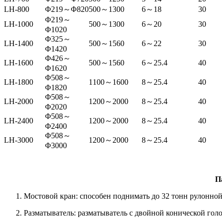
LH-800
Φ219
～
Φ820
500
～
1300
6
～
18
30
Φ219
～
LH-1000
500
～
1300
6
～
20
30
Φ1020
Φ325
～
LH-1400
500
～
1560
6
～
22
30
Φ1420
Φ426
～
LH-1600
500
～
1560
6
～
25.4
40
Φ1620
Φ508
～
LH-1800
1100
～
1600
8
～
25.4
40
Φ1820
Φ508
～
LH-2000
1200
～
2000
8
～
25.4
40
Φ2020
Φ508
～
LH-2400
1200
～
2000
8
～
25.4
40
Φ2400
Φ508
～
LH-3000
1200
～
2000
8
～
25.4
40
Φ3000
П
Мостовой кран: способен поднимать до 32 тонн рулонной
Разматыватель: разматыватель с двойной конической гол