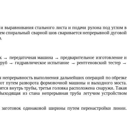
и выравнивания стального листа и подачи рулона под углом в
тем спиральный сварной шов сваривается непрерывной дуговой
.
 → передаточная машина → предварительное изготовление и
руб → гидравлическое испытание → рентгеновский тестер →
вая непрерывность выполнения дальнейших операций по обрезке
ют путем разворота формовочной машины и выходного моста.
тся внутрь трубы, третья головка расположена снаружи. Такая
 Выходящая из стана непрерывная труба летучим устройством
 заготовок одинаковой ширины путем перенастройки линии.