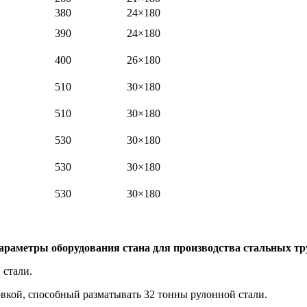
380
24×180
390
24×180
400
26×180
510
30×180
510
30×180
530
30×180
530
30×180
530
30×180
араметры оборудования стана для производства стальных тр
 стали.
овкой, способный разматывать 32 тонны рулонной стали.