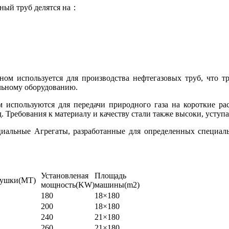
ный труб делятся на：
ом используется для производства нефтегазовых труб, что тр
ольному оборудованию.
 используются для передачи природного газа на короткие рас
д. Требования к материалу и качеству стали также высоки, уступ
ециальные Агрегаты, разработанные для определенных специа
Установленая
Площадь
тушки
(MT)
мощность
(KW)
машины(
m
2)
180
18×180
200
18×180
240
21×180
260
21×180