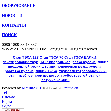
ОБОРУДОВАНИЕ
НОВОСТИ
КОНТАКТЫ
ПОИСК
0086-1809-88-18-887
WWW.ALLSTANKI.COM Copyright © All rights reserved.
Cтан ТЭСА 127
,
Cтан ТЭСА 70
,
Cтан ТЭСА
,
ВАЛКИ
, 
пакетирование труб
, 
АПР, продольная
, 
резка рулона
, 
линия
продольной резки
штрипс
, 
поперечная резка рулона
, 
раскатка рулона
, 
линии ТЭСА
, 
трубоэлекстросварочный 
стан
,
 трубное производство
, 
трубоотрезной станок
, 
летучие ножниц
Powered by
MetInfo 8.1
©2008-2026
mituo.cn
Tel
Письмо
Карта
skype