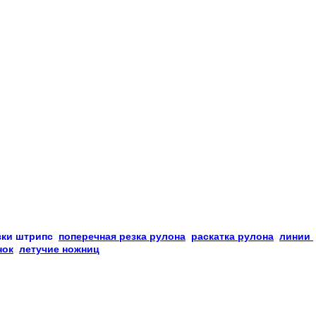
зки
штрипс
, 
поперечная резка рулона
, 
раскатка рулона
, 
линии 
нок
, 
летучие ножниц