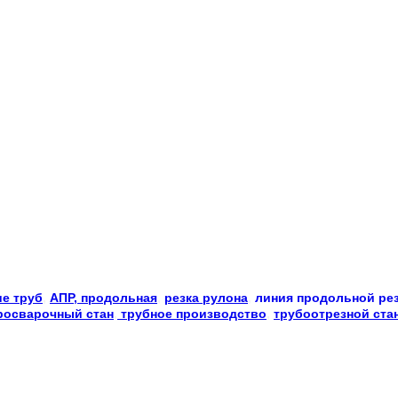
е труб
, 
АПР, продольная
, 
резка рулона
, 
линия продольной ре
росварочный стан
,
 трубное производство
, 
трубоотрезной ста