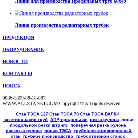
Линии для производства Профильных труб 60х40
Линия производства радиаторных трубок
ПРОДУКЦИЯ
ОБОРУДОВАНИЕ
НОВОСТИ
КОНТАКТЫ
ПОИСК
0086-1809-88-18-887
WWW.ALLSTANKI.COM Copyright © All rights reserved.
Cтан ТЭСА 127
,
Cтан ТЭСА 70
,
Cтан ТЭСА
,
ВАЛКИ
, 
пакетирование труб
, 
АПР, продольная
, 
резка рулона
, 
линия
продольной резки
штрипс
, 
поперечная резка рулона
, 
раскатка рулона
, 
линии ТЭСА
, 
трубоэлекстросварочный 
стан
,
 трубное производство
, 
трубоотрезной станок
, 