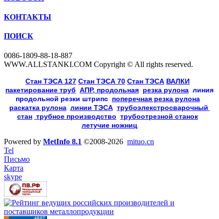
КОНТАКТЫ
ПОИСК
0086-1809-88-18-887
WWW.ALLSTANKI.COM Copyright © All rights reserved.
Cтан ТЭСА 127
,
Cтан ТЭСА 70
,
Cтан ТЭСА
,
ВАЛКИ
, 
пакетирование труб
, 
АПР, продольная
, 
резка рулона
, 
линия
продольной резки
штрипс
, 
поперечная резка рулона
, 
раскатка рулона
, 
линии ТЭСА
, 
трубоэлекстросварочный 
стан
,
 трубное производство
, 
трубоотрезной станок
, 
летучие ножниц
Powered by
MetInfo 8.1
©2008-2026
mituo.cn
Tel
Письмо
Карта
skype