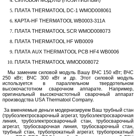
СИЛОВОЙ МОДУЛЬ (ПОЗИТИВНЫЙ)
ПЛАТА THERMATOOL DC-1 WMOD008061
КАРТА-HF THERMATOOL WB0003-311A
ПЛАТА THERMATOOL SCR WMOD008073
ПЛАТА THERMATOOL HF WB0009
ПЛАТА AUX THERMATOOL PCB HF4 WB0006
ПЛАТА THERMATOOL WMOD008072
Мы заменим силовой модуль Вашу ВЧС 150 кВт; ВЧС
250 кВт; ВЧС 300 кВт и др. Этот силовой модуль
используется в параллельном твердотельном
высокочастотном сварочном аппарате. Например,
оригинальный высокочастотный сварочный аппарат
производства USA Thermatool Company.
За вменяемые деньги модернизируем Ваш трубный стан
(трубоэлектросварочный агрегат, трубоэлектросварочная
линия, трубоэлектросварочный стан, трубосварочный
агрегат, трубосварочная линия,
трубосварочный стан,
трубный стан, трубопрокатный агрегат, трубопрокатный