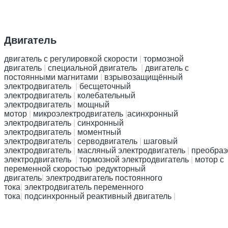
Д
вигатель
двигатель с регулировкой скорости
|
тормозной
двигатель
|
специальной двигатель
|
двигатель с
постоянными магнитами
|
взрывозащищённый
электродвигатель
|
бесщеточный
электродвигатель
|
колебательный
электродвигатель
|
мощный
мотор
|
микроэлектродвигатель
|
асинхронный
электродвигатель
|
синхронный
электродвигатель
|
моментный
электродвигатель
|
серводвигатель
|
шаговый
электродвигатель
|
масляный электродвигатель
|
преобраз
электродвигатель
|
тормозной электродвигатель
|
мотор с
переменной скоростью
|
редукторный
двигатель
|
электродвигатель постоянного
тока
|
электродвигатель переменного
тока
|
подсинхронный реактивный двигатель
|