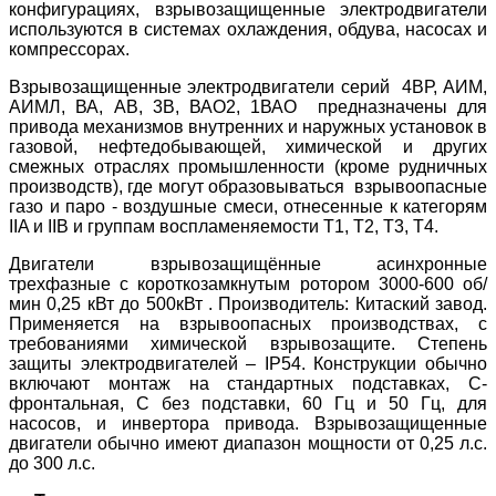
конфигурациях, взрывозащищенные электродвигатели
используются в системах охлаждения, обдува, насосах и
компрессорах.
Взрывозащищенные электродвигатели серий 4ВР, АИМ,
АИМЛ, ВА, АВ, 3В, ВАО2, 1ВАО предназначены для
привода механизмов внутренних и наружных установок в
газовой, нефтедобывающей, химической и других
смежных отраслях промышленности (кроме рудничных
производств), где могут образовываться взрывоопасные
газо и паро - воздушные смеси, отнесенные к категорям
IIA и IIB и группам воспламеняемости T1, T2, T3, T4.
Двигатели взрывозащищённые асинхронные
трехфазные с короткозамкнутым ротором 3000-600 об/
мин 0,25 кВт до 500кВт . Производитель: Китаский завод.
Применяется на взрывоопасных производствах, с
требованиями химической взрывозащите. Степень
защиты электродвигателей – IP54. Конструкции обычно
включают монтаж на стандартных подставках, С-
фронтальная, С без подставки, 60 Гц и 50 Гц, для
насосов, и инвертора привода. Взрывозащищенные
двигатели обычно имеют диапазон мощности от 0,25 л.с.
до 300 л.с.