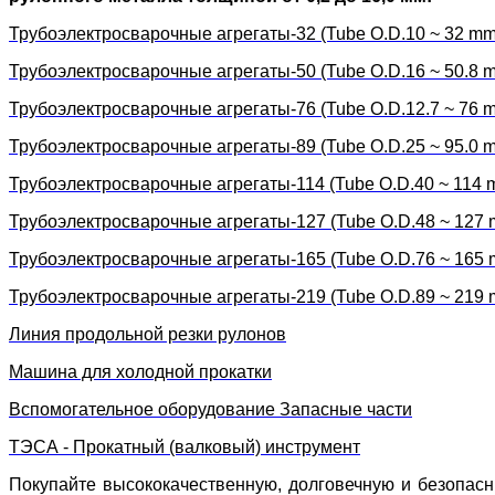
Трубоэлектросварочные агрегаты-32 (Tube O.D.10 ~ 32 mm
Трубоэлектросварочные агрегаты-50 (Tube O.D.16 ~ 50.8 
Трубоэлектросварочные агрегаты-76 (Tube O.D.12.7 ~ 76 
Трубоэлектросварочные агрегаты-89 (Tube O.D.25 ~ 95.0 
Трубоэлектросварочные агрегаты-114 (Tube O.D.40 ~ 114 
Трубоэлектросварочные агрегаты-127 (Tube O.D.48 ~ 127
Трубоэлектросварочные агрегаты-165 (Tube O.D.76 ~ 165
Трубоэлектросварочные агрегаты-219 (Tube O.D.89 ~ 219
Линия продольной резки рулонов
Машина для холодной прокатки
Вспомогательное оборудование Запасные части
ТЭСА - Прокатный (валковый) инструмент
Покупайте высококачественную, долговечную и безопасн