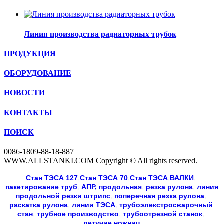
Линия производства радиаторных трубок
ПРОДУКЦИЯ
ОБОРУДОВАНИЕ
НОВОСТИ
КОНТАКТЫ
ПОИСК
0086-1809-88-18-887
WWW.ALLSTANKI.COM Copyright © All rights reserved.
Cтан ТЭСА 127
,
Cтан ТЭСА 70
,
Cтан ТЭСА
,
ВАЛКИ
, 
пакетирование труб
, 
АПР, продольная
, 
резка рулона
, 
линия
продольной резки
штрипс
, 
поперечная резка рулона
, 
раскатка рулона
, 
линии ТЭСА
, 
трубоэлекстросварочный 
стан
,
 трубное производство
, 
трубоотрезной станок
, 
летучие ножниц