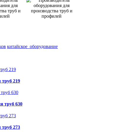
ков
китайское_оборудование
 труб 219
я труб 630
 труб 273