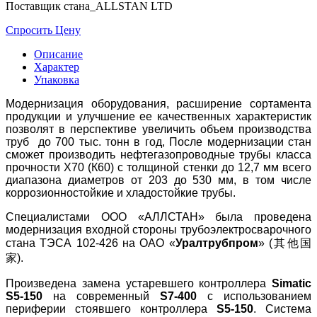
Поставщик стана_АLLSTAN LTD
Спросить Цену
Описание
Характер
Упаковка
Модернизация оборудования, расширение сортамента
продукции и улучшение ее качественных характеристик
позволят в перспективе увеличить объем производства
труб до 700 тыс. тонн в год, После модернизации стан
сможет производить нефтегазопроводные трубы класса
прочности Х70 (К60) с толщиной стенки до 12,7 мм всего
диапазона диаметров от 203 до 530 мм, в том числе
коррозионностойкие и хладостойкие трубы.
Специалистами ООО «АЛЛСТАН» была проведена
модернизация входной стороны трубоэлектросварочного
стана ТЭСА 102-426 на ОАО «
Уралтрубпром
» (其他国
家).
Произведена замена устаревшего контроллера
Simatic
S5-150
на современный
S7-400
с использованием
периферии стоявшего контроллера
S5-150
. Система