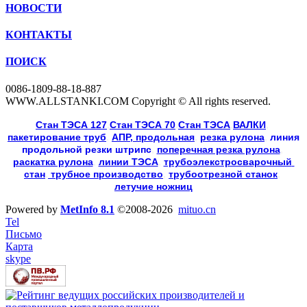
НОВОСТИ
КОНТАКТЫ
ПОИСК
0086-1809-88-18-887
WWW.ALLSTANKI.COM Copyright © All rights reserved.
Cтан ТЭСА 127
,
Cтан ТЭСА 70
,
Cтан ТЭСА
,
ВАЛКИ
, 
пакетирование труб
, 
АПР, продольная
, 
резка рулона
, 
линия
продольной резки
штрипс
, 
поперечная резка рулона
, 
раскатка рулона
, 
линии ТЭСА
, 
трубоэлекстросварочный 
стан
,
 трубное производство
, 
трубоотрезной станок
, 
летучие ножниц
Powered by
MetInfo 8.1
©2008-2026
mituo.cn
Tel
Письмо
Карта
skype