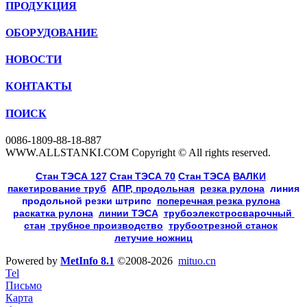
ПРОДУКЦИЯ
ОБОРУДОВАНИЕ
НОВОСТИ
КОНТАКТЫ
ПОИСК
0086-1809-88-18-887
WWW.ALLSTANKI.COM Copyright © All rights reserved.
Cтан ТЭСА 127
,
Cтан ТЭСА 70
,
Cтан ТЭСА
,
ВАЛКИ
, 
пакетирование труб
, 
АПР, продольная
, 
резка рулона
, 
линия
продольной резки
штрипс
, 
поперечная резка рулона
, 
раскатка рулона
, 
линии ТЭСА
, 
трубоэлекстросварочный 
стан
,
 трубное производство
, 
трубоотрезной станок
, 
летучие ножниц
Powered by
MetInfo 8.1
©2008-2026
mituo.cn
Tel
Письмо
Карта