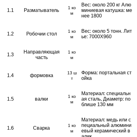
Вес: около 200 кг Алю
1 ко
1.1
Разматыватель
миниевая катушка: ме
м
нее 1800
Вес: около 5 тонн. Лит
1 ко
1.2
Робочии стол
ье: 7000X960
м
Направляющая
1 ко
1.3
часть
м
Форма: портальная ст
13 ш
1.4
формовка
ойка
т
Материал: специальн
1 ко
1.5
валки
ая сталь, Диаметр: по
м
блише 130 мм
Материал: медь или с
пециальный алюмини
1 ко
1.6
Сварка
евый керамический в
м
алик