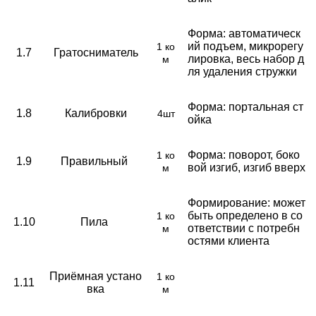
Форма: автоматическ
ий подъем, микрорегу
1 ко
1.7
Гратосниматель
лировка, весь набор д
м
ля удаления стружки
Форма: портальная ст
1.8
Калибровки
4шт
ойка
Форма: поворот, боко
1 ко
1.9
Правильный
вой изгиб, изгиб вверх
м
Формирование: может
быть определено в со
1 ко
1.10
Пила
ответствии с потребн
м
остями клиента
Приёмная устано
1 ко
1.11
вка
м