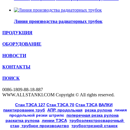
Линия производства радиаторных трубок
ПРОДУКЦИЯ
ОБОРУДОВАНИЕ
НОВОСТИ
КОНТАКТЫ
ПОИСК
0086-1809-88-18-887
WWW.ALLSTANKI.COM Copyright © All rights reserved.
Cтан ТЭСА 127
,
Cтан ТЭСА 70
,
Cтан ТЭСА
,
ВАЛКИ
, 
пакетирование труб
, 
АПР, продольная
, 
резка рулона
, 
линия
продольной резки
штрипс
, 
поперечная резка рулона
, 
раскатка рулона
, 
линии ТЭСА
, 
трубоэлекстросварочный 
стан
,
 трубное производство
, 
трубоотрезной станок
, 