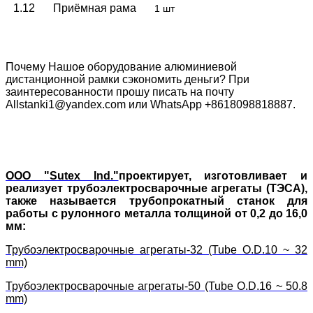
1.12
Приёмная рама
1 шт
Почему Нашое оборудование алюминиевой
дистанционной рамки сэкономить деньги?
При
заинтересованности прошу писать на почту
Allstanki1@yandex.com или WhatsApp +8618098818887.
ООО
"Sutex Ind."
проектирует, изготовливает и
реализует трубоэлектросварочные агрегаты (ТЭСА),
также называется трубопрокатный станок для
работы с рулонного металла толщиной от 0,2 до 16,0
мм:
Трубоэлектросварочные агрегаты-32 (Tube O.D.10 ~ 32
mm)
Трубоэлектросварочные агрегаты-50 (Tube O.D.16 ~ 50.8
mm)