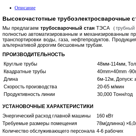
Описание
Высокочастотные трубоэлектросварочные 
Мы предлагаем
трубосварочный стан
ТЭСА
（
трубны
полностью автоматизированным и механизированным прои
транспортировки воды, газа, нефтепродуктов. Продукци
альтернативой дорогим бесшовным трубам.
ПРОИЗВОДИТЕЛЬНОСТЬ
Круглые трубы
48мм-114мм, Тол
Квадратные трубы
40mm×40mm -90
Длина
6м-12м, Допуск:
Скорость производства
20-65 м/мин
Продуктивность линии
30,000 Тонн/год
УСТАНОВОЧНЫЕ ХАРАКТЕРИСТИКИ
Энергический расход главной машины
160 кВт
Требуемые размеры помещения
78м(длинна) ×6,
Количество обслуживающего персонала
4-6 рабочих