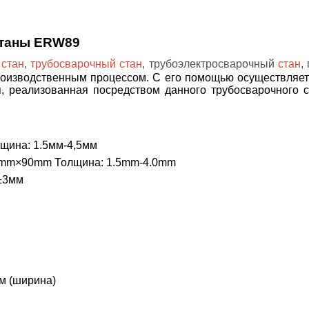
станы
ERW89
й
стан
,
трубосварочный стан
, трубоэлектросварочный
стан
,
зводственным процессом. С его помощью осуществляется
я, реализованная посредством данного трубосварочного 
щина: 1.5мм-4,5мм
mm×90mm Толщина: 1.5mm-4.0mm
 ±3мм
0м (ширина)