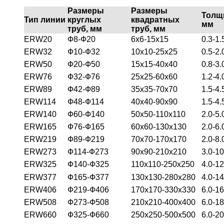
Размеры
Размеры
Тол
Тип линии
круглых
квадратных
мм
труб, мм
труб, мм
ERW20
Ф8-Ф20
6x6-15x15
0.3-1.
ERW32
Ф10-Ф32
10x10-25x25
0.5-2.
ERW50
Ф20-Ф50
15x15-40x40
0.8-3.
ERW76
Ф32-Ф76
25x25-60x60
1.2-4.
ERW89
Ф42-Ф89
35x35-70x70
1.5-4.
ERW114
Ф48-Ф114
40x40-90x90
1.5-4.
ERW140
Ф60-Ф140
50x50-110x110
2.0-5.
ERW165
Ф76-Ф165
60x60-130x130
2.0-6.
ERW219
Ф89-Ф219
70x70-170x170
2.0-8.
ERW273
Ф114-Ф273
90x90-210x210
3.0-10
ERW325
Ф140-Ф325
110x110-250x250
4.0-12
ERW377
Ф165-Ф377
130x130-280x280
4.0-14
ERW406
Ф219-Ф406
170x170-330x330
6.0-16
ERW508
Ф273-Ф508
210x210-400x400
6.0-18
ERW660
Ф325-Ф660
250x250-500x500
6.0-20