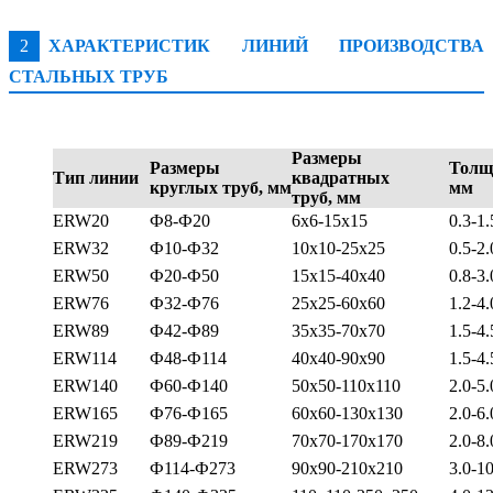
2
ХАРАКТЕРИСТИК ЛИНИЙ ПРОИЗВОДСТВА
СТАЛЬНЫХ ТРУБ
Размеры
Размеры
Тол
Тип линии
квадратных
круглых труб, мм
мм
труб, мм
ERW20
Ф8-Ф20
6x6-15x15
0.3-1.
ERW32
Ф10-Ф32
10x10-25x25
0.5-2.
ERW50
Ф20-Ф50
15x15-40x40
0.8-3.
ERW76
Ф32-Ф76
25x25-60x60
1.2-4.
ERW89
Ф42-Ф89
35x35-70x70
1.5-4.
ERW114
Ф48-Ф114
40x40-90x90
1.5-4.
ERW140
Ф60-Ф140
50x50-110x110
2.0-5.
ERW165
Ф76-Ф165
60x60-130x130
2.0-6.
ERW219
Ф89-Ф219
70x70-170x170
2.0-8.
ERW273
Ф114-Ф273
90x90-210x210
3.0-10