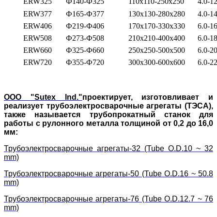
ERW325
Ф140-Ф325
110x110-250x250
4.0-12
ERW377
Ф165-Ф377
130x130-280x280
4.0-14
ERW406
Ф219-Ф406
170x170-330x330
6.0-16
ERW508
Ф273-Ф508
210x210-400x400
6.0-18
ERW660
Ф325-Ф660
250x250-500x500
6.0-20
ERW720
Ф355-Ф720
300x300-600x600
6.0-22
ООО
"Sutex Ind."
проектирует, изготовливает и
реализует трубоэлектросварочные агрегаты (ТЭСА),
также называется трубопрокатный станок для
работы с рулонного металла толщиной от 0,2 до 16,0
мм:
Трубоэлектросварочные агрегаты-32 (Tube O.D.10 ~ 32
mm)
Трубоэлектросварочные агрегаты-50 (Tube O.D.16 ~ 50.8
mm)
Трубоэлектросварочные агрегаты-76 (Tube O.D.12.7 ~ 76
mm)