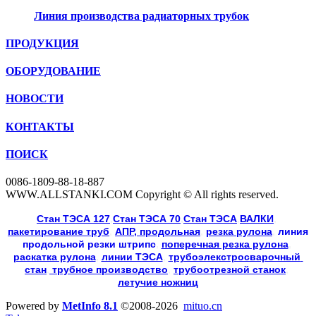
Линия производства радиаторных трубок
ПРОДУКЦИЯ
ОБОРУДОВАНИЕ
НОВОСТИ
КОНТАКТЫ
ПОИСК
0086-1809-88-18-887
WWW.ALLSTANKI.COM Copyright © All rights reserved.
Cтан ТЭСА 127
,
Cтан ТЭСА 70
,
Cтан ТЭСА
,
ВАЛКИ
, 
пакетирование труб
, 
АПР, продольная
, 
резка рулона
, 
линия
продольной резки
штрипс
, 
поперечная резка рулона
, 
раскатка рулона
, 
линии ТЭСА
, 
трубоэлекстросварочный 
стан
,
 трубное производство
, 
трубоотрезной станок
, 
летучие ножниц
Powered by
MetInfo 8.1
©2008-2026
mituo.cn