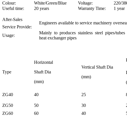
Colour:
White/Green/Blue
Voltage:
220/38
Useful time:
20 years
Warranty Time:
1 year
After-Sales
Engineers available to service machinery oversea
Service Provide:
Mainly to produces stainless steel pipes/tubes
Usage:
heat exchanger pipes
Horizontal
Vertical
Shaft
Di
a
Type
Shaft
Di
a
(mm)
(mm)
ZG40
40
25
ZG50
50
30
ZG60
60
40