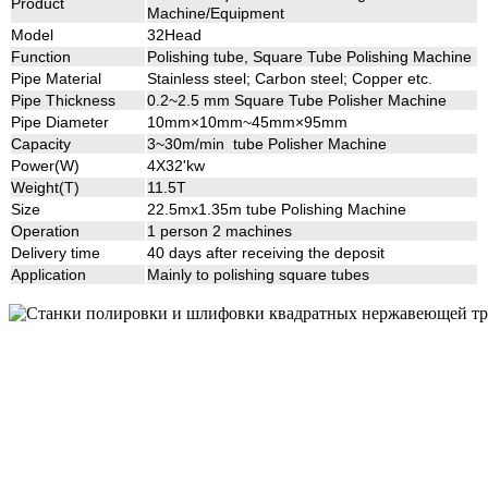
Product
Machine/Equipment
Model
32Head
Function
Polishing tube, Square Tube Polishing Machine
Pipe Material
Stainless steel; Carbon steel; Copper etc.
Pipe Thickness
0.2~2.5 mm Square Tube Polisher Machine
Pipe Diameter
10mm×10mm~45mm×95mm
Capacity
3~30m/min tube Polisher Machine
Power(W)
4X32'kw
Weight(T)
11.5T
Size
22.5mx1.35m tube Polishing Machine
Operation
1 person 2 machines
Delivery time
40 days after receiving the deposit
Application
Mainly to polishing square tubes