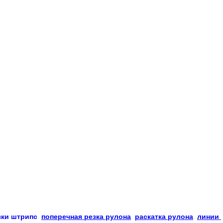
зки
штрипс
, 
поперечная резка рулона
, 
раскатка рулона
, 
линии 