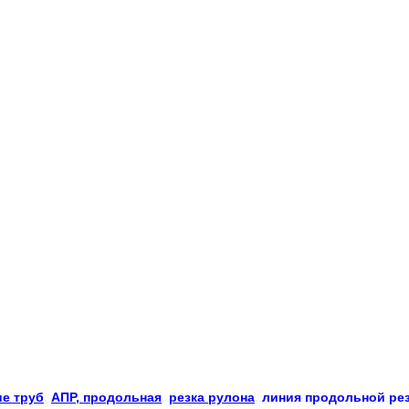
е труб
, 
АПР, продольная
, 
резка рулона
, 
линия продольной ре