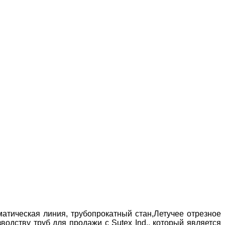
атическая линия, трубопрокатный стан,Летучее отрезное
одству труб для продажи с Sutex Ind., который является