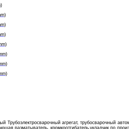
)
mm)
mm)
mm)
mm)
 mm)
 mm)
 mm)
ый Трубоэлектросварочный агрегат, трубосварочный автом
щая разматыватель, кромкоотгибатель,укладчик по произв