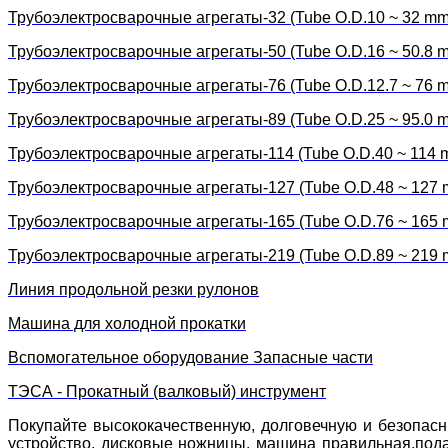
Трубоэлектросварочные агрегаты-32 (Tube O.D.10 ~ 32 mm
Трубоэлектросварочные агрегаты-50 (Tube O.D.16 ~ 50.8 
Трубоэлектросварочные агрегаты-76 (Tube O.D.12.7 ~ 76 
Трубоэлектросварочные агрегаты-89 (Tube O.D.25 ~ 95.0 
Трубоэлектросварочные агрегаты-114 (Tube O.D.40 ~ 114 
Трубоэлектросварочные агрегаты-127 (Tube O.D.48 ~ 127
Трубоэлектросварочные агрегаты-165 (Tube O.D.76 ~ 165
Трубоэлектросварочные агрегаты-219 (Tube O.D.89 ~ 219
Линия продольной резки рулонов
Машина для холодной прокатки
Вспомогательное оборудование Запасные части
ТЭСА - Прокатный (валковый) инструмент
Покупайте высококачественную, долговечную и безопасн
устройство, дисковые ножницы, машина правильная,подаю