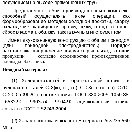
получением на выходе прямошовных труб.
Представляет собой производственный комплекс,
способный осуществлять такие операции, как
формообразование методом холодной прокатки, сварку,
охлаждение, калибровку, правку, резку, отвод от пилы,
сброс в карман, обвязку пакета ручным инструментом.
Имеет двухстанинную конструкцию с общим приводом
(один приводной электродвигатель). Порядок
расстановки: направление подачи сырья, выход готовой
продукции –– согласно особенностей производственной
площадки Заказчика.
Исходный материал:
(1) Холоднокатаный и горячекатаный штрипс в
рулонах из сталей Ст3(кп, пс, сп), Ст08(кп, пс, сп), Ст10,
Ст20, Ст09Г2С в соответствии с ГОСТ 380-2005, 1050-88,
16532-90, 19903-74, 19904-90, оцинкованный штрипс
согласно ГОСТ Р 52246-2004.
(2) Характеристика исходного материала: δs≤235-560
МПа.