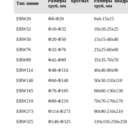
Размеры круглых
Размеры квадр
Тип линии
труб, мм
труб, мм
ERW20
Ф8-Ф20
6x6-15x15
ERW32
Ф10-Ф32
10x10-25x25
ERW50
Ф20-Ф50
15x15-40x40
ERW76
Ф32-Ф76
25x25-60x60
ERW89
Ф42-Ф89
35x35-70x70
ERW114
Ф48-Ф114
40x40-90x90
ERW140
Ф60-Ф140
50x50-110x110
ERW165
Ф76-Ф165
60x60-130x130
ERW219
Ф89-Ф219
70x70-170x170
ERW273
Ф114-Ф273
90x90-210x210
ERW325
Ф140-Ф325
110x110-250x250