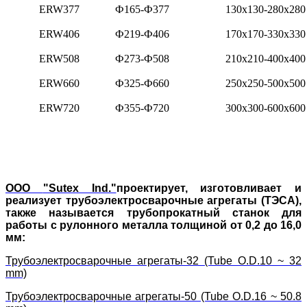
ERW377
Ф165-Ф377
130x130-280x280
ERW406
Ф219-Ф406
170x170-330x330
ERW508
Ф273-Ф508
210x210-400x400
ERW660
Ф325-Ф660
250x250-500x500
ERW720
Ф355-Ф720
300x300-600x600
ООО
"Sutex Ind."
проектирует, изготовливает и
реализует трубоэлектросварочные агрегаты (ТЭСА),
также называется трубопрокатный станок для
работы с рулонного металла толщиной от 0,2 до 16,0
мм:
Трубоэлектросварочные агрегаты-32 (Tube O.D.10 ~ 32
mm)
Трубоэлектросварочные агрегаты-50 (Tube O.D.16 ~ 50.8