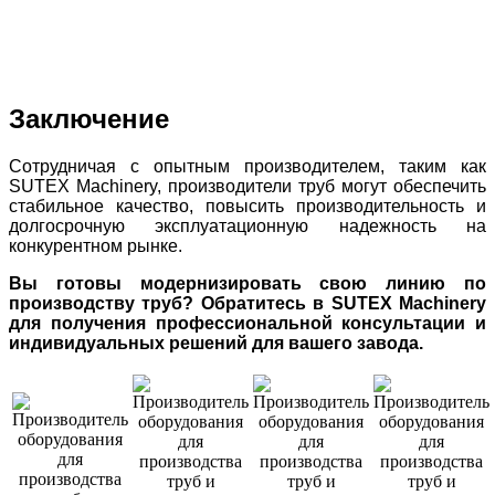
Марки Ст3. Прокатний Валок Є Робочою Частиною
Прокатного Стану. Кількість - 62шт.Торгівельна Марка:
Нема Данихвиробник: Нема Данихкраїна Виробництва: Cn
Китай
Заключение
Сотрудничая с опытным производителем, таким как
SUTEX Machinery, производители труб могут обеспечить
стабильное качество, повысить производительность и
долгосрочную эксплуатационную надежность на
конкурентном рынке.
Вы готовы модернизировать свою линию по
производству труб? Обратитесь в SUTEX Machinery
для получения профессиональной консультации и
индивидуальных решений для вашего завода.