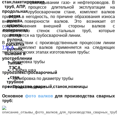
прокладывании газо- и нефтепроводов. В
процессе длительной эксплуатации на
трубосварочном стане, комплект валков
приходит в негодность, по причине образования износа
внешней поверхности валков. Это возникает от
соприкосновения внешней стороны валков с
поверхностью стенок стальных труб, которые
производятся на трубосварочной линии.
В соответствии с производственным процессом линии
ТЭСА
, комплект валков применяется на следующих
технологических этапах изготовления трубы:
Формовка трубы
Сварка шва
Калибровка по диаметру трубы
Правка по длине
Основное
фото валков
для производства сварных
труб: