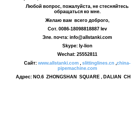
Любой вопрос, пожалуйста, не стесняйтесь
обращаться ко мне.
Желаю вам всего доброго,
Сот. 0086-18098818887 lev
Эле. почта: info@allstanki.com
Skype: ly-lion
Wechat: 25552811
Сайт:
www.allstanki.com
,
slittinglines.cn
,
china-
pipemachine.com
Адрес: NO.6 ZHONGSHAN SQUARE , DALIAN CH
Валки Для Трубного Стану Прокатні Валки Виготовлені З
Легованої Інструментальної Термічно Обробленої Стали
Марки Ст3 Прокатний Валок Є Робочою Частиною
Прокатного Стану КількістьВалки Для Трубного Стану
Прокатні Валки Виготовлені З Легованої Інструментальної
Термічно Обробленої Стали Марки Ст3 Прокатний Валок
Є Робочою Частиною Прокатного Стану КількістьВалки
Для Трубного Стану. Прокатні Валки Виготовлені З
Легованої, Інструментальної, Термічно Обробленої Стали