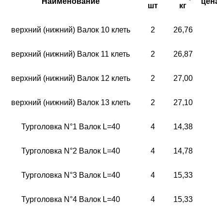
Наименование
цена
шт
кг
верхний (нижний) Валок 10 клеть
2
26,76
верхний (нижний) Валок 11 клеть
2
26,87
верхний (нижний) Валок 12 клеть
2
27,00
верхний (нижний) Валок 13 клеть
2
27,10
Турголовка N°1 Валок L=40
4
14,38
Турголовка N°2 Валок L=40
4
14,78
Турголовка N°3 Валок L=40
4
15,33
Турголовка N°4 Валок L=40
4
15,33