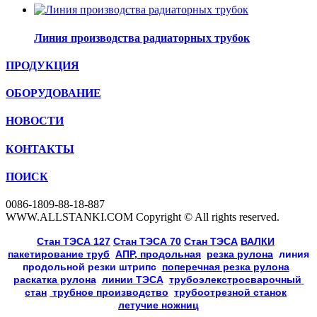
Линия производства радиаторных трубок
ПРОДУКЦИЯ
ОБОРУДОВАНИЕ
НОВОСТИ
КОНТАКТЫ
ПОИСК
0086-1809-88-18-887
WWW.ALLSTANKI.COM Copyright © All rights reserved.
Cтан ТЭСА 127
,
Cтан ТЭСА 70
,
Cтан ТЭСА
,
ВАЛКИ
, 
пакетирование труб
, 
АПР, продольная
, 
резка рулона
, 
линия
продольной резки
штрипс
, 
поперечная резка рулона
, 
раскатка рулона
, 
линии ТЭСА
, 
трубоэлекстросварочный 
стан
,
 трубное производство
, 
трубоотрезной станок
, 
летучие ножниц