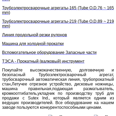
Трубоэлектросварочные агрегаты-165 (Tube O.D.76 ~ 165
mm)
Трубоэлектросварочные агрегаты-219 (Tube O.D.89 ~ 219
mm)
Линия продольной резки рулонов
Машина для холодной прокатки
Вспомогательное оборудование Запасные части
ТЭСА - Прокатный (валковый) инструмент
Покупайте высококачественную, долговечную и
безопасный Трубоэлектросварочный агрегат,
трубосварочный автоматическая линия, трубопрокатный
стан,Летучее отрезное устройство, дисковые ножницы,
машина правильная,подающая разматыватель,
кромкоотгибатель,укладчик по производству труб для
продажи с Sutex Ind., который является одним из
ведущих производителей. Все оборудование на нашем
заводе пользуются конкурентоспособными ценами.