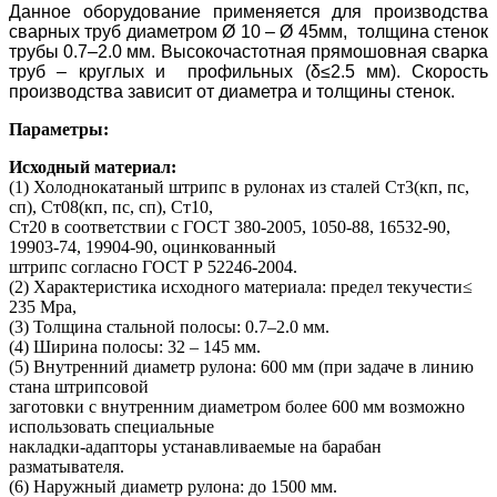
Данное оборудование применяется для производства
сварных труб диаметром
Ø 10 – Ø 45
мм, толщина стенок
трубы
0.7–2.0
мм. Высокочастотная прямошовная сварка
труб – круглых и профильных (δ≤2.5 мм). Скорость
производства зависит от диаметра и толщины стенок.
Параметры:
Исходный материал:
(1) Холоднокатаный штрипс в рулонах из сталей Ст3(кп, пс,
сп), Ст08(кп, пс, сп), Ст10,
Ст20 в соответствии с ГОСТ 380-2005, 1050-88, 16532-90,
19903-74, 19904-90, оцинкованный
штрипс согласно ГОСТ Р 52246-2004.
(2) Характеристика исходного материала: предел текучести≤
235 Мpa,
(3) Толщина стальной полосы: 0.7–2.0 мм.
(4) Ширина полосы: 32 – 145 мм.
(5) Внутренний диаметр рулона: 600 мм (при задаче в линию
стана штрипсовой
заготовки с внутренним диаметром более 600 мм возможно
использовать специальные
накладки-адапторы устанавливаемые на барабан
разматывателя.
(6) Наружный диаметр рулона: до 1500 мм.