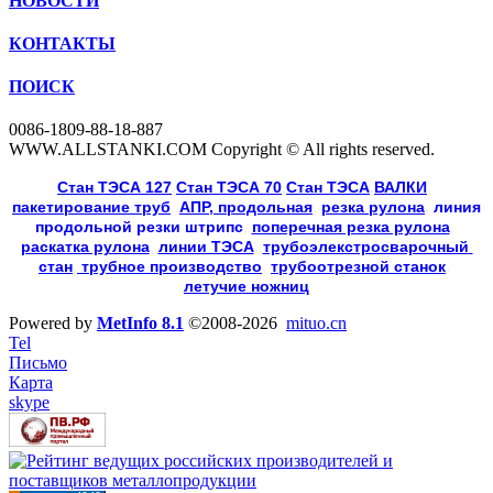
НОВОСТИ
КОНТАКТЫ
ПОИСК
0086-1809-88-18-887
WWW.ALLSTANKI.COM Copyright © All rights reserved.
Cтан ТЭСА 127
,
Cтан ТЭСА 70
,
Cтан ТЭСА
,
ВАЛКИ
, 
пакетирование труб
, 
АПР, продольная
, 
резка рулона
, 
линия
продольной резки
штрипс
, 
поперечная резка рулона
, 
раскатка рулона
, 
линии ТЭСА
, 
трубоэлекстросварочный 
стан
,
 трубное производство
, 
трубоотрезной станок
, 
летучие ножниц
Powered by
MetInfo 8.1
©2008-2026
mituo.cn
Tel
Письмо
Карта
skype