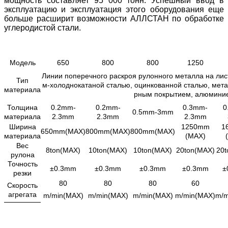
мощность составляет 95 000 тонн. Успешный ввод в
эксплуатацию и эксплуатация этого оборудования еще
больше расширит возможности АЛЛСТАН по обработке
углеродистой стали.
Модель
650
800
800
1250
Линии поперечного раскроя рулонного металла на лис
Тип
м-холоднокатаной сталью, оцинкованной сталью, мет
материала
рным покрытием, алюминие
Толщина
0.2mm-
0.2mm-
0.3mm-
0
0.5mm-3mm
материала
2.3mm
2.3mm
2.3mm
Ширина
1250mm
1
650mm(MAX)
800mm(MAX)
800mm(MAX)
материала
(MAX)
Вес
8ton(MAX)
10ton(MAX)
10ton(MAX)
20ton(MAX)
20t
рулона
Точность
±0.3mm
±0.3mm
±0.3mm
±0.3mm
±
резки
80
80
80
60
Скорость
агрегата
m/min(MAX)
m/min(MAX)
m/min(MAX)
m/min(MAX)
m/m