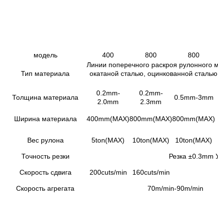
модель
400
800
800
Линии поперечного раскроя рулонного 
Тип материала
окатаной сталью, оцинкованной сталь
0.2mm-
0.2mm-
Толщина материала
0.5mm-3mm
2.0mm
2.3mm
Ширина материала
400mm(MAX)
800mm(MAX)
800mm(MAX)
Вес рулона
5ton(MAX)
10ton(MAX)
10ton(MAX)
Точность резки
Резка
±0.3mm У
Скорость сдвига
200cuts/min
160cuts/min
Скорость агрегата
70m/min-90m/min