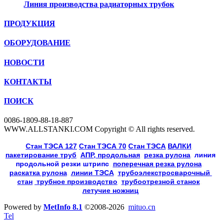
Линия производства радиаторных трубок
ПРОДУКЦИЯ
ОБОРУДОВАНИЕ
НОВОСТИ
КОНТАКТЫ
ПОИСК
0086-1809-88-18-887
WWW.ALLSTANKI.COM Copyright © All rights reserved.
Cтан ТЭСА 127
,
Cтан ТЭСА 70
,
Cтан ТЭСА
,
ВАЛКИ
, 
пакетирование труб
, 
АПР, продольная
, 
резка рулона
, 
линия
продольной резки
штрипс
, 
поперечная резка рулона
, 
раскатка рулона
, 
линии ТЭСА
, 
трубоэлекстросварочный 
стан
,
 трубное производство
, 
трубоотрезной станок
, 
летучие ножниц
Powered by
MetInfo 8.1
©2008-2026
mituo.cn
Tel