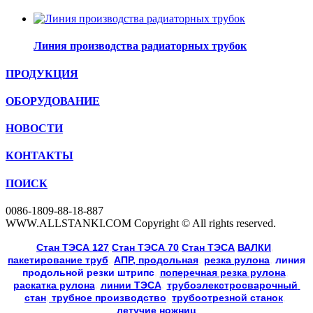
Линия производства радиаторных трубок
ПРОДУКЦИЯ
ОБОРУДОВАНИЕ
НОВОСТИ
КОНТАКТЫ
ПОИСК
0086-1809-88-18-887
WWW.ALLSTANKI.COM Copyright © All rights reserved.
Cтан ТЭСА 127
,
Cтан ТЭСА 70
,
Cтан ТЭСА
,
ВАЛКИ
, 
пакетирование труб
, 
АПР, продольная
, 
резка рулона
, 
линия
продольной резки
штрипс
, 
поперечная резка рулона
, 
раскатка рулона
, 
линии ТЭСА
, 
трубоэлекстросварочный 
стан
,
 трубное производство
, 
трубоотрезной станок
, 
летучие ножниц