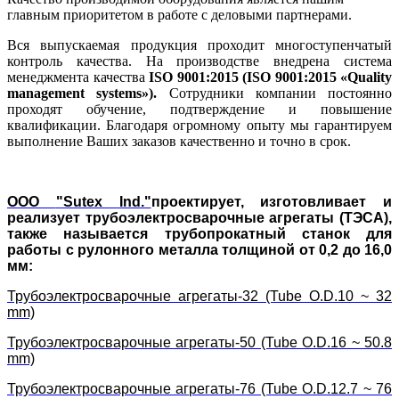
главным приоритетом в работе с деловыми партнерами.
Вся выпускаемая продукция проходит многоступенчатый
контроль качества. На производстве внедрена система
менеджмента качества
ISO 9001:2015 (ISO 9001:2015 «Quality
management systems»).
Сотрудники компании постоянно
проходят обучение, подтверждение и повышение
квалификации. Благодаря огромному опыту мы гарантируем
выполнение Ваших заказов качественно и точно в срок.
ООО
"Sutex Ind."
проектирует, изготовливает и
реализует трубоэлектросварочные агрегаты (ТЭСА),
также называется трубопрокатный станок для
работы с рулонного металла толщиной от 0,2 до 16,0
мм:
Трубоэлектросварочные агрегаты-32 (Tube O.D.10 ~ 32
mm)
Трубоэлектросварочные агрегаты-50 (Tube O.D.16 ~ 50.8
mm)
Трубоэлектросварочные агрегаты-76 (Tube O.D.12.7 ~ 76