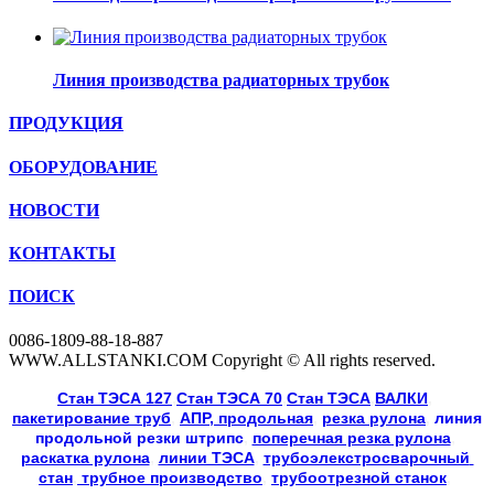
Линия производства радиаторных трубок
ПРОДУКЦИЯ
ОБОРУДОВАНИЕ
НОВОСТИ
КОНТАКТЫ
ПОИСК
0086-1809-88-18-887
WWW.ALLSTANKI.COM Copyright © All rights reserved.
Cтан ТЭСА 127
,
Cтан ТЭСА 70
,
Cтан ТЭСА
,
ВАЛКИ
, 
пакетирование труб
, 
АПР, продольная
, 
резка рулона
, 
линия
продольной резки
штрипс
, 
поперечная резка рулона
, 
раскатка рулона
, 
линии ТЭСА
, 
трубоэлекстросварочный 
стан
,
 трубное производство
, 
трубоотрезной станок
, 