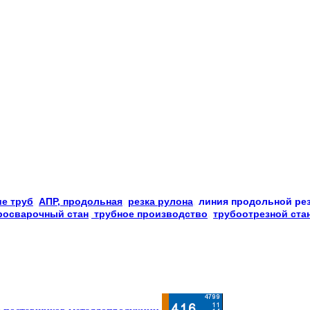
е труб
, 
АПР, продольная
, 
резка рулона
, 
линия продольной ре
росварочный стан
,
 трубное производство
, 
трубоотрезной ста