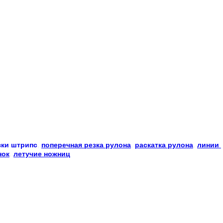
зки
штрипс
, 
поперечная резка рулона
, 
раскатка рулона
, 
линии 
нок
, 
летучие ножниц