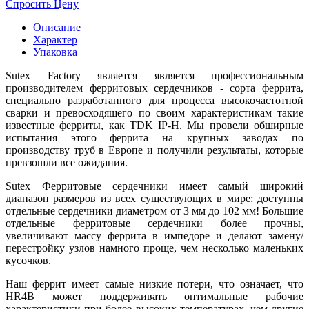
Спросить Цену
Описание
Характер
Упаковка
Sutex Factory является является профессиональным
производителем ферритовых сердечников - сорта феррита,
специально разработанного для процесса высокочастотной
сварки и превосходящего по своим характеристикам такие
известные ферриты, как TDK IP-H. Мы провели обширные
испытания этого феррита на крупных заводах по
производству труб в Европе и получили результаты, которые
превзошли все ожидания.
Sutex Ферритовые сердечники имеет самый широкий
диапазон размеров из всех существующих в мире: доступны
отдельные сердечники диаметром от 3 мм до 102 мм! Большие
отдельные ферритовые сердечники более прочны,
увеличивают массу феррита в импедоре и делают замену/
перестройку узлов намного проще, чем несколько маленьких
кусочков.
Наш феррит имеет самые низкие потери, что означает, что
HR4B может поддерживать оптимальные рабочие
характеристики при более высоких температурах, чем другие