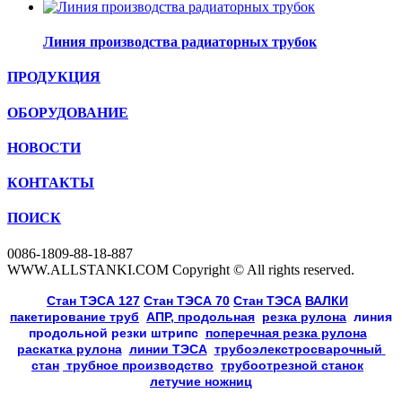
Линия производства радиаторных трубок
ПРОДУКЦИЯ
ОБОРУДОВАНИЕ
НОВОСТИ
КОНТАКТЫ
ПОИСК
0086-1809-88-18-887
WWW.ALLSTANKI.COM Copyright © All rights reserved.
Cтан ТЭСА 127
,
Cтан ТЭСА 70
,
Cтан ТЭСА
,
ВАЛКИ
, 
пакетирование труб
, 
АПР, продольная
, 
резка рулона
, 
линия
продольной резки
штрипс
, 
поперечная резка рулона
, 
раскатка рулона
, 
линии ТЭСА
, 
трубоэлекстросварочный 
стан
,
 трубное производство
, 
трубоотрезной станок
, 
летучие ножниц