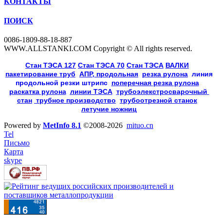
КОНТАКТЫ
ПОИСК
0086-1809-88-18-887
WWW.ALLSTANKI.COM Copyright © All rights reserved.
Cтан ТЭСА 127
,
Cтан ТЭСА 70
,
Cтан ТЭСА
,
ВАЛКИ
, 
пакетирование труб
, 
АПР, продольная
, 
резка рулона
, 
линия
продольной резки
штрипс
, 
поперечная резка рулона
, 
раскатка рулона
, 
линии ТЭСА
, 
трубоэлекстросварочный 
стан
,
 трубное производство
, 
трубоотрезной станок
, 
летучие ножниц
Powered by
MetInfo 8.1
©2008-2026
mituo.cn
Tel
Письмо
Карта
skype