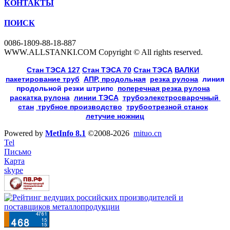
КОНТАКТЫ
ПОИСК
0086-1809-88-18-887
WWW.ALLSTANKI.COM Copyright © All rights reserved.
Cтан ТЭСА 127
,
Cтан ТЭСА 70
,
Cтан ТЭСА
,
ВАЛКИ
, 
пакетирование труб
, 
АПР, продольная
, 
резка рулона
, 
линия
продольной резки
штрипс
, 
поперечная резка рулона
, 
раскатка рулона
, 
линии ТЭСА
, 
трубоэлекстросварочный 
стан
,
 трубное производство
, 
трубоотрезной станок
, 
летучие ножниц
Powered by
MetInfo 8.1
©2008-2026
mituo.cn
Tel
Письмо
Карта
skype