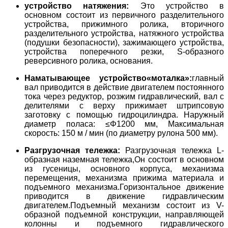
устройство натяжения:
Это устройство в
основном состоит из первичного разделительного
устройства, прижимного ролика, вторичного
разделительного устройства, натяжного устройства
(подушки безопасности), зажимающего устройства,
устройства поперечного резки, S-образного
реверсивного ролика, основания.
Наматывающее устройство«моталка»:
главный
вал приводится в действие двигателем постоянного
тока через редуктор, розжим гидравлический, вал с
делителями с верху прижимает штрипсовую
заготовку с помощью гидроцилиндра.
Наружный
диаметр поласа: ≤Φ1200 мм,
Максимальная
скорость: 150 м / мин (по диаметру рулона 500 мм).
Разгрузочная тележка:
Разгрузочная тележка L-
образная наземная тележка,
Он состоит в основном
из гусеницы, основного корпуса, механизма
перемещения, механизма прижима материала и
подъемного механизма.
Горизонтальное движение
приводится в движение гидравлическим
двигателем.
Подъемный механизм состоит из V-
образной подъемной конструкции, направляющей
колонны и подъемного гидравлического