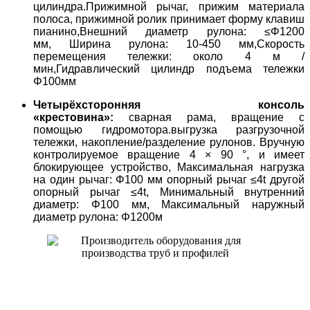
цилиндра.
Прижимной рычаг, прижим материала
полоса, прижимной ролик принимает форму клавиш
пианино,
Внешний диаметр рулона: ≤Φ1200
мм,
Ширина рулона: 10-450 мм,
Скорость
перемещения тележки: около 4 м /
мин,
Гидравлический цилиндр подъема тележки
Φ100мм
Четырёхсторонняя консоль
«крестовина»:
сварная рама, вращение с
помощью гидромотора.выгрузка разгрузочной
тележки, накопление/разделение рулонов.
Вручную
контролируемое вращение 4 × 90 °, и имеет
блокирующее устройство,
Максимальная нагрузка
на один рычаг: Φ100 мм опорный рычаг ≤4t другой
опорный рычаг ≤4t,
Минимальный внутренний
диаметр: Φ100 мм,
Максимальный наружный
диаметр рулона: Φ1200м