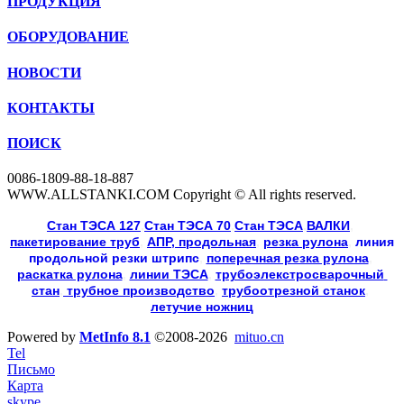
ПРОДУКЦИЯ
ОБОРУДОВАНИЕ
НОВОСТИ
КОНТАКТЫ
ПОИСК
0086-1809-88-18-887
WWW.ALLSTANKI.COM Copyright © All rights reserved.
Cтан ТЭСА 127
,
Cтан ТЭСА 70
,
Cтан ТЭСА
,
ВАЛКИ
, 
пакетирование труб
, 
АПР, продольная
, 
резка рулона
, 
линия
продольной резки
штрипс
, 
поперечная резка рулона
, 
раскатка рулона
, 
линии ТЭСА
, 
трубоэлекстросварочный 
стан
,
 трубное производство
, 
трубоотрезной станок
, 
летучие ножниц
Powered by
MetInfo 8.1
©2008-2026
mituo.cn
Tel
Письмо
Карта
skype