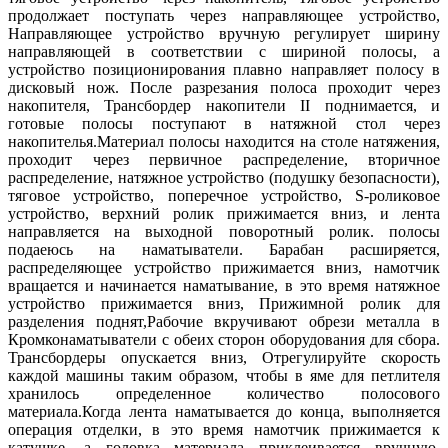
продолжает поступать через направляющее устройство,
Направляющее устройство вручную регулирует ширину
направляющей в соответствии с шириной полосы, а
устройство позиционирования плавно направляет полосу в
дисковый нож. После разрезания полоса проходит через
накопителя, Трансбордер накопители II поднимается, и
готовые полосы поступают в натяжной стол через
накопителья.Материал полосы находится на столе натяжения,
проходит через первичное распределение, вторичное
распределение, натяжное устройство (подушку безопасности),
тяговое устройство, поперечное устройство, S-роликовое
устройство, верхний ролик прижимается вниз, и лента
направляется на выходной поворотный ролик. полосы
подаеюсь на наматыватели. Барабан расширяется,
распределяющее устройство прижимается вниз, намотчик
вращается и начинается наматывание, в это время натяжное
устройство прижимается вниз, Прижимной ролик для
разделения поднят,Рабочие вкручивают обрези металла в
Кромконаматыватели с обеих сторон оборудования для сбора.
Трансбордеры опускается вниз, Отрегулируйте скорость
каждой машины таким образом, чтобы в яме для петлителя
хранилось определенное количество полосового
материала.Когда лента наматывается до конца, выполняется
операция отделки, в это время намотчик прижимается к
катушке, а головка материала приклеивается вручную.