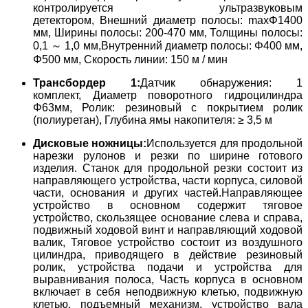
контролируется ультразвуковым
детектором,
Внешний диаметр полосы: maxΦ1400
мм,
Ширины полосы: 200-470 мм,
Толщины полосы:
0,1 ～ 1,0 мм,
Внутренний диаметр полосы: Φ400 мм,
Φ500 мм,
Скорость линии: 150 м / мин
Трансбордер 1:
Датчик обнаружения: 1
комплект,
Диаметр поворотного гидроцилиндра
Φ63мм,
Ролик: резиновый с покрытием ролик
(полиуретан),
Глубина ямы накопителя: ≥ 3,5 м
Дисковые ножницы:
Используется для продольной
нарезки рулонов и резки по ширине готового
изделия.
Станок для продольной резки состоит из
направляющего устройства, части корпуса, силовой
части, основания и других частей.
Направляющее
устройство в основном содержит тяговое
устройство, скользящее основание слева и справа,
подвижный ходовой винт и направляющий ходовой
валик,
Тяговое устройство состоит из воздушного
цилиндра, приводящего в действие резиновый
ролик, устройства подачи и устройства для
выравнивания полоса,
Часть корпуса в основном
включает в себя неподвижную клетью, подвижную
клетью, подъемный механизм, устройство вала