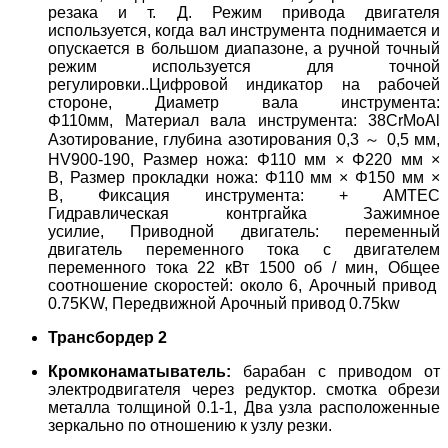
резака и т. Д.
Режим привода двигателя
используется, когда вал инструмента поднимается и
опускается в большом диапазоне, а ручной точный
режим используется для точной
регулировки..
Цифровой индикатор на рабочей
стороне,
Диаметр вала инструмента:
Φ110мм,
Материал вала инструмента: 38CrMoAl
Азотирование, глубина азотирования 0,3 ～ 0,5 мм,
HV900-190,
Размер ножа: Φ110 мм × Φ220 мм ×
B,
Размер прокладки ножа: Φ110 мм × Φ150 мм ×
B,
Фиксация инструмента: + AMTEC
Гидравлическая контргайка Зажимное
усилие,
Приводной двигатель: переменный
двигатель переменного тока с двигателем
переменного тока 22 кВт 1500 об / мин,
Общее
соотношение скоростей: около 6,
Арочный привод
0.75KW,
Передвижной Арочный привод 0.75kw
Трансбордер 2
Кромконаматыватель:
барабан с приводом от
электродвигателя через редуктор.
смотка обрези
металла толщиной 0.1-1,
Два узла расположенные
зеркально по отношению к узлу резки.