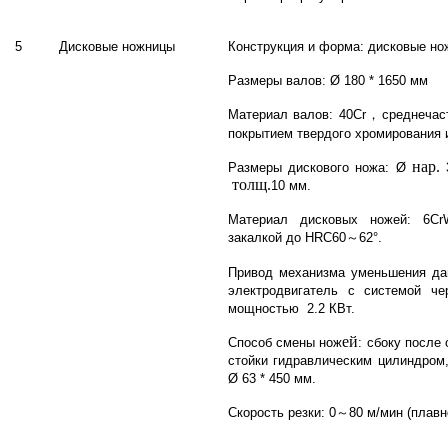
5
Дисковые ножницы
Конструкция и форма: дисковые но
Размеры валов: Ø 180 * 1650 мм
Материал валов: 40Cr
，
среднечас
покрытием твердого хромирования 
нар.
Размеры дискового ножа: Ø
толщ.
10 мм.
Материал дисковых ножей: 6CrW
закалкой до HRC60
～
62°.
Привод механизма уменьшения дав
электродвигатель с системой че
мощностью 2.2 КВт.
ей
Способ смены нож
: сбоку после
стойки гидравлическим цилиндром
Ø 63 * 450 мм.
Скорость резки: 0
～
80 м/мин (плавн