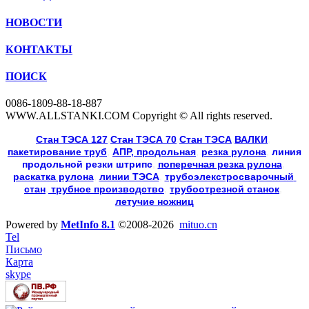
НОВОСТИ
КОНТАКТЫ
ПОИСК
0086-1809-88-18-887
WWW.ALLSTANKI.COM Copyright © All rights reserved.
Cтан ТЭСА 127
,
Cтан ТЭСА 70
,
Cтан ТЭСА
,
ВАЛКИ
, 
пакетирование труб
, 
АПР, продольная
, 
резка рулона
, 
линия
продольной резки
штрипс
, 
поперечная резка рулона
, 
раскатка рулона
, 
линии ТЭСА
, 
трубоэлекстросварочный 
стан
,
 трубное производство
, 
трубоотрезной станок
, 
летучие ножниц
Powered by
MetInfo 8.1
©2008-2026
mituo.cn
Tel
Письмо
Карта
skype