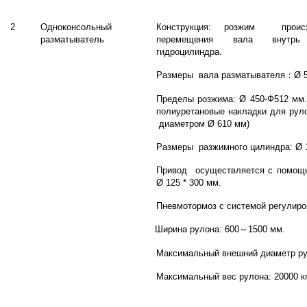
2
Одноконсольный
Конструкция: розжим проис
разматыватель
перемещения вала внут
гидроцилиндра.
Размеры вала разматывателя
：
Ø 
Пределы розжима: Ø 450-Ф512 мм.
полиуретановые накладки для рул
диаметром Ø 610 мм)
Размеры разжимного цилиндра: Ø 
Привод осуществляется с помощ
Ø 125 * 300 мм.
Пневмотормоз с системой регулиро
Ширина рулона: 600
～
1500 мм.
Максимальный внешний диаметр ру
Максимальный вес рулона: 20000 кг