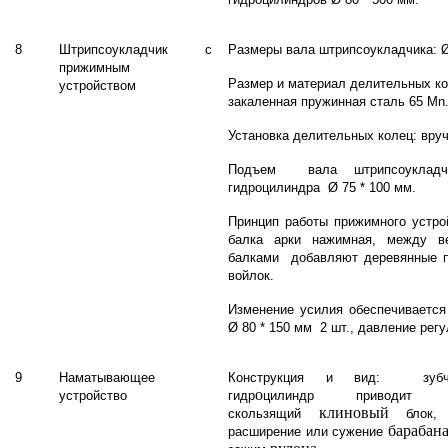
8
Штрипсоукладчик с
Размеры вала штрипсоукладчика: Ø
прижимным
Размер и материал делительных кол
устройством
закаленная пружинная сталь 65 Mn
Установка делительных колец: вру
Подъем вала штрипсоукладч
гидроцилиндра Ø 75 * 100 мм.
Принцип работы прижимного устро
балка арки нажимная, между в
балками добавляют деревянные п
войлок.
Изменение усилия обеспечивается
Ø 80 * 150 мм 2 шт., давление рег
9
Наматывающее
Конструкция и вид: зубча
о
устройство
гидр
цилиндр приводит
клиновый
скользящий
блок,
барабан
расширение или сужение