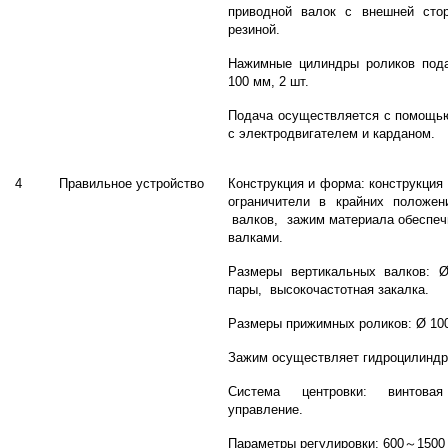
приводной валок с внешней сто
резиной.
Нажимные цилиндры роликов пода
100 мм, 2 шт.
Подача осуществляется с помощью
с электродвигателем и карданом.
4
Правильное устройство
Конструкция и форма: конструкция
ограничители в крайних положен
валков, зажим материала обеспеч
валками.
Размеры вертикальных валков: 
пары, высокочастотная закалка.
Размеры прижимных роликов: Ø 100
Зажим осуществляет гидроцилиндр 
Система центровки: винтова
управление.
Параметры регулировки: 600
～
1500