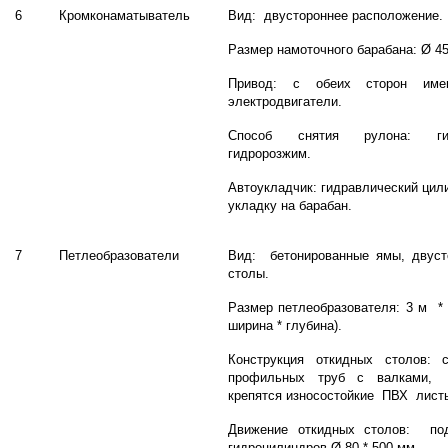
6
Кромконаматыватель
Вид: двустороннее расположение.
Размер намоточного барабана: Ø 45
Привод: с обеих сторон име
электродвигатели.
Способ снятия рулона: ги
гидророзжим.
Автоукладчик: гидравлический цил
укладку на барабан.
7
Петлеобразователи
Вид: бетонированные ямы, двуст
столы.
Размер петлеобразователя: 3 м * 1
ширина * глубина).
Конструкция откидных столов: 
профильных труб с валками, 
крепятся износостойкие ПВХ лист
Движение откидных столов: п
гидроцилиндров Ø 80 * 500 мм.